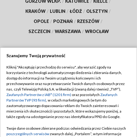
GORZÓW WLKP.
/
KATOWICE
/
KIELCE
/
KRAKÓW
/
LUBLIN
/
ŁÓDŹ
/
OLSZTYN
/
OPOLE
/
POZNAŃ
/
RZESZÓW
/
SZCZECIN
/
WARSZAWA
/
WROCŁAW
Szanujemy Twoją prywatność
Dołącz do nas:
Kliknij "Akceptuję i przechodzę do serwisu", aby wyrazić zgody na
korzystanie z technologii automatycznego śledzenia i zbierania danych,
TVP
dostęp do informacji na Twoim urządzeniu końcowym i ich
Abonament TVP
przechowywanie oraz na przetwarzanie Twoich danych osobowych przez
Regulamin TVP
nas, czyli Telewizję Polską S.A. w likwidacji (zwaną dalej również „TVP”),
Emisja w TVP
Polityka prywatności
Zaufanych Partnerów z IAB* (1201 firm)
oraz pozostałych
Zaufanych
Partnerów TVP (93 firm)
, w celach marketingowych (w tym do
Centrum informacji TVP
Moje zgody
zautomatyzowanego dopasowania reklam do Twoich zainteresowań i
mierzenia ich skuteczności) i pozostałych, które wskazujemy poniżej, a
Naziemna Telewizja Cyfrowa
Pomoc
także zgody na udostępnianie przez nas identyfikatora PPID do Google.
Sklep TVP
Biuro reklamy
Twoje dane osobowe zbierane podczas odwiedzania przez Ciebie naszych
Rada Programowa
Kontakt
poszczególnych serwisów
zwanych dalej „Portalem”, w tym informacje