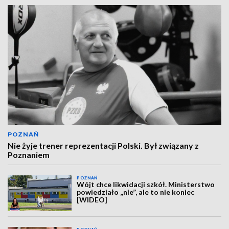
POZNAŃ
Nie żyje trener reprezentacji Polski. Był związany z
Poznaniem
POZNAŃ
Wójt chce likwidacji szkół. Ministerstwo
powiedziało „nie”, ale to nie koniec
[WIDEO]