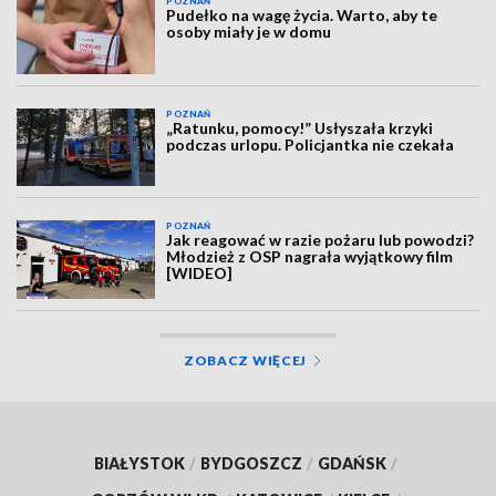
POZNAŃ
Pudełko na wagę życia. Warto, aby te
osoby miały je w domu
POZNAŃ
„Ratunku, pomocy!” Usłyszała krzyki
podczas urlopu. Policjantka nie czekała
POZNAŃ
Jak reagować w razie pożaru lub powodzi?
Młodzież z OSP nagrała wyjątkowy film
[WIDEO]
ZOBACZ WIĘCEJ
BIAŁYSTOK
/
BYDGOSZCZ
/
GDAŃSK
/