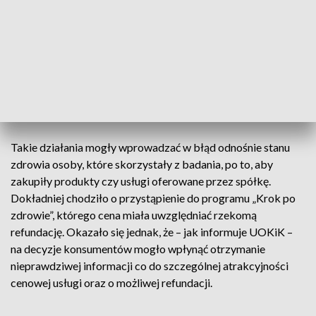
określona mianem diagnosty, która
wykorzystuje wyniki pacjentów do
zaprezentowania komercyjnej oferty
placówki
– informuje Urząd Ochrony Konkurencji i Konsumentów.
Takie działania mogły wprowadzać w błąd odnośnie stanu
zdrowia osoby, które skorzystały z badania, po to, aby
zakupiły produkty czy usługi oferowane przez spółkę.
Dokładniej chodziło o przystąpienie do programu „Krok po
zdrowie”, którego cena miała uwzględniać rzekomą
refundację. Okazało się jednak, że – jak informuje UOKiK –
na decyzje konsumentów mogło wpłynąć otrzymanie
nieprawdziwej informacji co do szczególnej atrakcyjności
cenowej usługi oraz o możliwej refundacji.