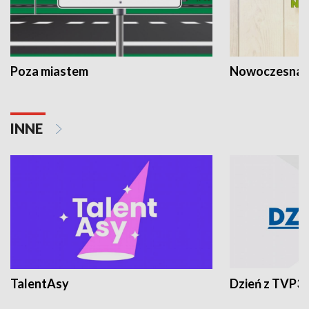
Poza miastem
Nowoczesna 
INNE
TalentAsy
Dzień z TVP3