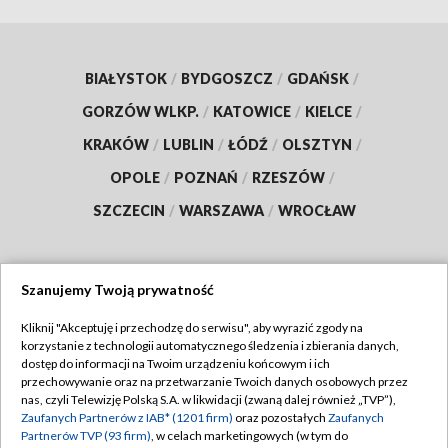
BIAŁYSTOK
/
BYDGOSZCZ
/
GDAŃSK
/
GORZÓW WLKP.
/
KATOWICE
/
KIELCE
/
KRAKÓW
/
LUBLIN
/
ŁÓDŹ
/
OLSZTYN
/
OPOLE
/
POZNAŃ
/
RZESZÓW
/
SZCZECIN
/
WARSZAWA
/
WROCŁAW
Szanujemy Twoją prywatność
Dołącz do nas:
Kliknij "Akceptuję i przechodzę do serwisu", aby wyrazić zgody na
korzystanie z technologii automatycznego śledzenia i zbierania danych,
TVP
dostęp do informacji na Twoim urządzeniu końcowym i ich
Abonament TVP
przechowywanie oraz na przetwarzanie Twoich danych osobowych przez
Regulamin TVP
nas, czyli Telewizję Polską S.A. w likwidacji (zwaną dalej również „TVP”),
Emisja w TVP
Zaufanych Partnerów z IAB* (1201 firm)
oraz pozostałych
Zaufanych
Polityka prywatności
Partnerów TVP (93 firm)
, w celach marketingowych (w tym do
Centrum informacji TVP