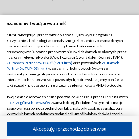
Szanujemy Twoją prywatność
Dołącz do nas:
Kliknij "Akceptuję i przechodzę do serwisu", aby wyrazić zgody na
korzystanie z technologii automatycznego śledzenia i zbierania danych,
TVP
dostęp do informacji na Twoim urządzeniu końcowym i ich
Abonament TVP
przechowywanie oraz na przetwarzanie Twoich danych osobowych przez
Regulamin TVP
nas, czyli Telewizję Polską S.A. w likwidacji (zwaną dalej również „TVP”),
Emisja w TVP
Polityka prywatności
Zaufanych Partnerów z IAB* (1201 firm)
oraz pozostałych
Zaufanych
Partnerów TVP (93 firm)
, w celach marketingowych (w tym do
Centrum informacji TVP
Moje zgody
zautomatyzowanego dopasowania reklam do Twoich zainteresowań i
mierzenia ich skuteczności) i pozostałych, które wskazujemy poniżej, a
Naziemna Telewizja Cyfrowa
Pomoc
także zgody na udostępnianie przez nas identyfikatora PPID do Google.
Sklep TVP
Biuro reklamy
Twoje dane osobowe zbierane podczas odwiedzania przez Ciebie naszych
Rada Programowa
Kontakt
poszczególnych serwisów
zwanych dalej „Portalem”, w tym informacje
zapisywane za pomocą technologii takich jak: pliki cookie, sygnalizatory
System NOS
WWW lub innych podobnych technologii umożliwiających świadczenie
dopasowanych i bezpiecznych usług, personalizację treści oraz reklam,
Informacje o nadawcy
Kanały
udostępnianie funkcji mediów społecznościowych oraz analizowanie
Akceptuję i przechodzę do serwisu
ruchu w Internecie.
Program dla prasy
©2026 Telewizja Polska S.A. w likwidacji