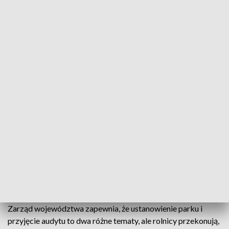
– mówi Maciej Dahlke, rolnik z gminy Chodzież.
Wicemarszałek Wojciech Jankowiak, który odpowiada za
audyt, uważa, że rolnicy, którzy do Poznania przyjechali z
różnych gmin Doliny Noteci padli ofiarą dezinformacji ze
strony radnego PiS-u i uspokaja.
Audyt krajobrazowy wskazuje tylko, w
jaki sposób należy ten teren chronić. Tutaj
akurat rekomendacja jest jednoznaczna:
zachować dotychczasową funkcję
– mówi Wojciech Jankowiak.
Zarząd województwa zapewnia, że ustanowienie parku i
przyjęcie audytu to dwa różne tematy, ale rolnicy przekonują,