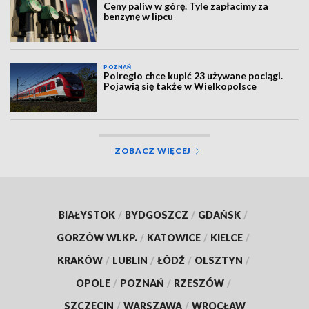
Ceny paliw w górę. Tyle zapłacimy za
benzynę w lipcu
POZNAŃ
Polregio chce kupić 23 używane pociągi.
Pojawią się także w Wielkopolsce
ZOBACZ WIĘCEJ
BIAŁYSTOK
/
BYDGOSZCZ
/
GDAŃSK
/
GORZÓW WLKP.
/
KATOWICE
/
KIELCE
/
KRAKÓW
/
LUBLIN
/
ŁÓDŹ
/
OLSZTYN
/
OPOLE
/
POZNAŃ
/
RZESZÓW
/
SZCZECIN
/
WARSZAWA
/
WROCŁAW