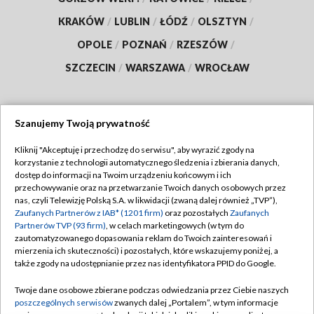
KRAKÓW
/
LUBLIN
/
ŁÓDŹ
/
OLSZTYN
/
OPOLE
/
POZNAŃ
/
RZESZÓW
/
SZCZECIN
/
WARSZAWA
/
WROCŁAW
Szanujemy Twoją prywatność
Dołącz do nas:
Kliknij "Akceptuję i przechodzę do serwisu", aby wyrazić zgody na
korzystanie z technologii automatycznego śledzenia i zbierania danych,
TVP
dostęp do informacji na Twoim urządzeniu końcowym i ich
Abonament TVP
przechowywanie oraz na przetwarzanie Twoich danych osobowych przez
Regulamin TVP
nas, czyli Telewizję Polską S.A. w likwidacji (zwaną dalej również „TVP”),
Emisja w TVP
Polityka prywatności
Zaufanych Partnerów z IAB* (1201 firm)
oraz pozostałych
Zaufanych
Partnerów TVP (93 firm)
, w celach marketingowych (w tym do
Centrum informacji TVP
Moje zgody
zautomatyzowanego dopasowania reklam do Twoich zainteresowań i
mierzenia ich skuteczności) i pozostałych, które wskazujemy poniżej, a
Naziemna Telewizja Cyfrowa
Pomoc
także zgody na udostępnianie przez nas identyfikatora PPID do Google.
Sklep TVP
Biuro reklamy
Twoje dane osobowe zbierane podczas odwiedzania przez Ciebie naszych
Rada Programowa
Kontakt
poszczególnych serwisów
zwanych dalej „Portalem”, w tym informacje