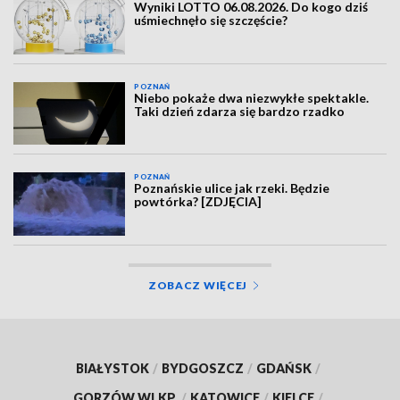
Wyniki LOTTO 06.08.2026. Do kogo dziś
uśmiechnęło się szczęście?
POZNAŃ
Niebo pokaże dwa niezwykłe spektakle.
Taki dzień zdarza się bardzo rzadko
POZNAŃ
Poznańskie ulice jak rzeki. Będzie
powtórka? [ZDJĘCIA]
ZOBACZ WIĘCEJ
BIAŁYSTOK
/
BYDGOSZCZ
/
GDAŃSK
/
GORZÓW WLKP.
/
KATOWICE
/
KIELCE
/