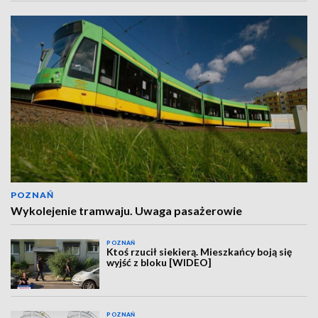
POZNAŃ
Wykolejenie tramwaju. Uwaga pasażerowie
POZNAŃ
Ktoś rzucił siekierą. Mieszkańcy boją się
wyjść z bloku [WIDEO]
POZNAŃ