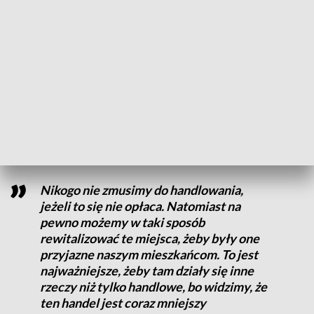
Władze miasta mają w planach przebudowę rynku
Jeżyckiego. Chcą też ożywić tradycyjne poznańskie miejsca
handlu. Zmieni się model ich zarządzania. Zlikwidowana
zostanie spółka Targowiska, a na jej miejsce zostanie
utworzona nowa jednostka organizacyjna. Ponadto na
rynkach do południa ma się odbywać handel, a później
rozmaite wydarzenia kulturalne.
Nikogo nie zmusimy do handlowania,
jeżeli to się nie opłaca. Natomiast na
pewno możemy w taki sposób
rewitalizować te miejsca, żeby były one
przyjazne naszym mieszkańcom. To jest
najważniejsze, żeby tam działy się inne
rzeczy niż tylko handlowe, bo widzimy, że
ten handel jest coraz mniejszy