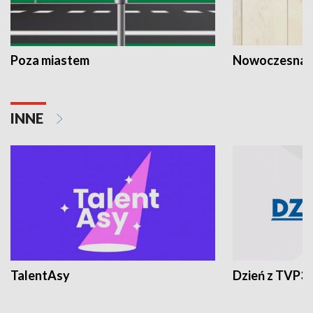
Poza miastem
Nowoczesna 
INNE
TalentAsy
Dzień z TVP3