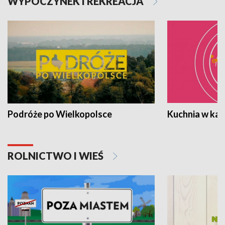
WYPOCZYNEK I REKREACJA
Podróże po Wielkopolsce
Kuchnia w ka
ROLNICTWO I WIEŚ