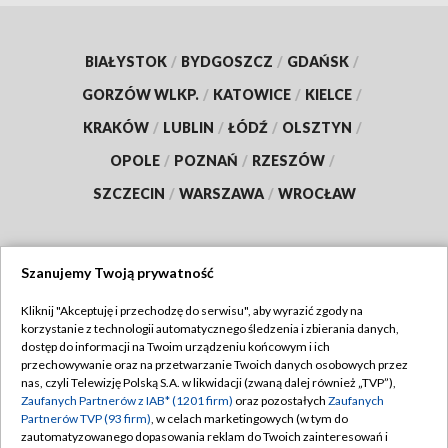
BIAŁYSTOK
/
BYDGOSZCZ
/
GDAŃSK
/
GORZÓW WLKP.
/
KATOWICE
/
KIELCE
/
KRAKÓW
/
LUBLIN
/
ŁÓDŹ
/
OLSZTYN
/
OPOLE
/
POZNAŃ
/
RZESZÓW
/
SZCZECIN
/
WARSZAWA
/
WROCŁAW
Szanujemy Twoją prywatność
Dołącz do nas:
Kliknij "Akceptuję i przechodzę do serwisu", aby wyrazić zgody na
korzystanie z technologii automatycznego śledzenia i zbierania danych,
TVP
dostęp do informacji na Twoim urządzeniu końcowym i ich
Abonament TVP
przechowywanie oraz na przetwarzanie Twoich danych osobowych przez
Regulamin TVP
nas, czyli Telewizję Polską S.A. w likwidacji (zwaną dalej również „TVP”),
Emisja w TVP
Zaufanych Partnerów z IAB* (1201 firm)
oraz pozostałych
Zaufanych
Polityka prywatności
Partnerów TVP (93 firm)
, w celach marketingowych (w tym do
Centrum informacji TVP
Moje zgody
zautomatyzowanego dopasowania reklam do Twoich zainteresowań i