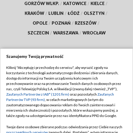
GORZÓW WLKP.
/
KATOWICE
/
KIELCE
/
KRAKÓW
/
LUBLIN
/
ŁÓDŹ
/
OLSZTYN
/
OPOLE
/
POZNAŃ
/
RZESZÓW
/
SZCZECIN
/
WARSZAWA
/
WROCŁAW
Szanujemy Twoją prywatność
Dołącz do nas:
Kliknij "Akceptuję i przechodzę do serwisu", aby wyrazić zgody na
korzystanie z technologii automatycznego śledzenia i zbierania danych,
TVP
dostęp do informacji na Twoim urządzeniu końcowym i ich
Abonament TVP
przechowywanie oraz na przetwarzanie Twoich danych osobowych przez
Regulamin TVP
nas, czyli Telewizję Polską S.A. w likwidacji (zwaną dalej również „TVP”),
Emisja w TVP
Polityka prywatności
Zaufanych Partnerów z IAB* (1201 firm)
oraz pozostałych
Zaufanych
Partnerów TVP (93 firm)
, w celach marketingowych (w tym do
Centrum informacji TVP
Moje zgody
zautomatyzowanego dopasowania reklam do Twoich zainteresowań i
mierzenia ich skuteczności) i pozostałych, które wskazujemy poniżej, a
Naziemna Telewizja Cyfrowa
Pomoc
także zgody na udostępnianie przez nas identyfikatora PPID do Google.
Sklep TVP
Biuro reklamy
Twoje dane osobowe zbierane podczas odwiedzania przez Ciebie naszych
Rada Programowa
Kontakt
poszczególnych serwisów
zwanych dalej „Portalem”, w tym informacje