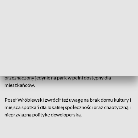
Zwrócili uwagę na ważne ich zdaniem problemy
mieszkańców tej części Poznania. Zebrani mieszkańcy
trzymali transparent z napisem „Nie chcemy drogi przez
park!”, który miał podkreślić sprzeciw wobec planów władz
miasta na zagospodarowanie tego terenu oraz zwrócić
uwagę na brak terenów zielonych.
Mimo, że w planach jest przewidziany park, część terenu ma
zostać przeznaczona na budowę ramy komunikacyjnej.
Społecznicy apelowali o taką zmianę planów, by teren został
przeznaczony jedynie na park w pełni dostępny dla
mieszkańców.
Poseł Wróblewski zwrócił też uwagę na brak domu kultury i
miejsca spotkań dla lokalnej społeczności oraz chaotyczną i
nieprzyjazną politykę deweloperską.