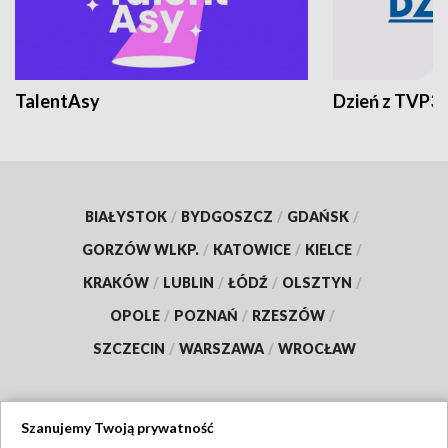
TalentAsy
Dzień z TVP3
BIAŁYSTOK
/
BYDGOSZCZ
/
GDAŃSK
/
GORZÓW WLKP.
/
KATOWICE
/
KIELCE
/
KRAKÓW
/
LUBLIN
/
ŁÓDŹ
/
OLSZTYN
/
OPOLE
/
POZNAŃ
/
RZESZÓW
/
SZCZECIN
/
WARSZAWA
/
WROCŁAW
Szanujemy Twoją prywatność
Dołącz do nas: