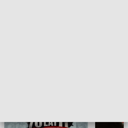
Flesz Targowy
rAZem zmieni
HISTORIA