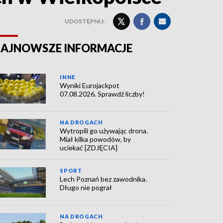
UDOSTĘPNIJ:
AJNOWSZE INFORMACJE
INNE
Wyniki Eurojackpot
07.08.2026. Sprawdź liczby!
NA DROGACH
Wytropili go używając drona.
Miał kilka powodów, by
uciekać [ZDJĘCIA]
SPORT
Lech Poznań bez zawodnika.
Długo nie pograł
NA DROGACH