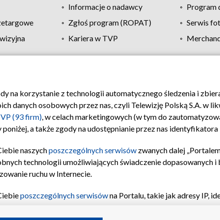
Informacje o nadawcy
Program d
zetargowe
Zgłoś program (ROPAT)
Serwis fo
wizyjna
Kariera w TVP
Merchandi
Polityka prywatności
Moje zgody
Pomoc
Biuro re
ody na korzystanie z technologii automatycznego śledzenia i zbie
 danych osobowych przez nas, czyli Telewizję Polską S.A. w likw
VP (93 firm)
, w celach marketingowych (w tym do zautomatyzow
 poniżej, a także zgody na udostępnianie przez nas identyfikator
Ciebie naszych
poszczególnych serwisów
zwanych dalej „Portalem
obnych technologii umożliwiających świadczenie dopasowanych i be
zowanie ruchu w Internecie.
Ciebie
poszczególnych serwisów
na Portalu, takie jak adresy IP, 
sach Portalu czy historia odwiedzin będą przetwarzane przez TV
ji: przechowywania informacji na urządzeniu lub dostęp do nich,