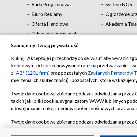
Rada Programowa
System NOS
Biuro Reklamy
Ogłoszenie pr
Oferta Handlowa
Akademia Tele
Telegazeta ogłoszenia
Szanujemy Twoją prywatność
Regulamin TVP
Kliknij "Akceptuję i przechodzę do serwisu", aby wyrazić zg
końcowym i ich przechowywanie oraz na przetwarzanie Twoich
z IAB* (1201 firm)
oraz pozostałych
Zaufanych Partnerów T
mierzenia ich skuteczności) i pozostałych, które wskazujemy
Twoje dane osobowe zbierane podczas odwiedzania przez 
takich jak: pliki cookie, sygnalizatory WWW lub innych pod
udostępnianie funkcji mediów społecznościowych oraz anali
Twoje dane osobowe zbierane podczas odwiedzania przez 
plików cookie, informacje o Twoich wyszukiwaniach w serwi
Partnerów TVP
dla realizacji następujących celów i funkc