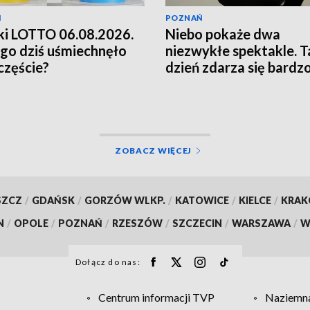
Ń
POZNAŃ
i LOTTO 06.08.2026.
Niebo pokaże dwa
go dziś uśmiechnęło
niezwykłe spektakle. T
zczęście?
dzień zdarza się bardz
rzadko
ZOBACZ WIĘCEJ
SZCZ
/
GDAŃSK
/
GORZÓW WLKP.
/
KATOWICE
/
KIELCE
/
KRA
N
/
OPOLE
/
POZNAŃ
/
RZESZÓW
/
SZCZECIN
/
WARSZAWA
/
W
Dołącz do nas:
Centrum informacji TVP
Naziemna