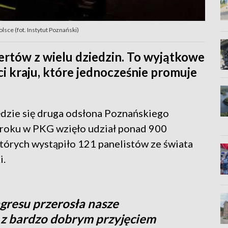
ce (fot. Instytut Poznański)
ertów z wielu dziedzin. To wyjątkowe
i kraju, które jednocześnie promuje
dzie się druga odsłona Poznańskiego
roku w PKG wzięło udział ponad 900
których wystąpiło 121 panelistów ze świata
i.
gresu przerosła nasze
ę z bardzo dobrym przyjęciem