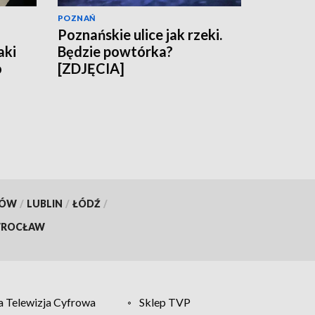
POZNAŃ
Poznańskie ulice jak rzeki.
aki
Będzie powtórka?
o
[ZDJĘCIA]
KÓW
/
LUBLIN
/
ŁÓDŹ
/
ROCŁAW
 Telewizja Cyfrowa
Sklep TVP