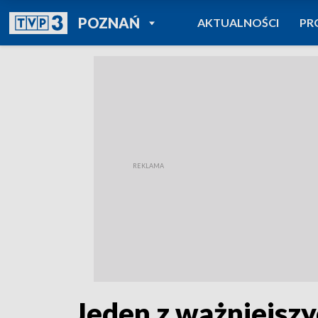
POWRÓT DO
POZNAŃ
AKTUALNOŚCI
PR
TVP REGIONY
Jeden z ważniejsz