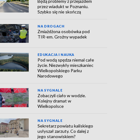
Będą problemy z przejazdem
przez wiadukt w Poznaniu.
Szybko się nie skończą
NA DROGACH
Zmiażdżona osobówka pod
TIR-em. Groźny wypadek
EDUKACJA I NAUKA
Pod wodą spędza niemal całe
życie. Niezwykły mieszkaniec
Wielkopolskiego Parku
Narodowego
NA SYGNALE
Zobaczyli ciało w wodzie.
Kolejny dramat w
Wielkopolsce
NA SYGNALE
Sekretarz powiatu kaliskiego
usłyszał zarzuty. Co dalej z
jego stanowiskiem?