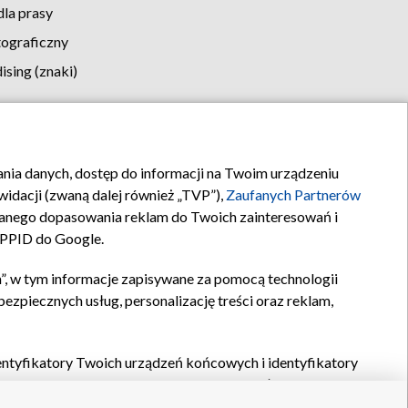
la prasy
tograficzny
sing (znaki)
klamy
Kontakt
rania danych, dostęp do informacji na Twoim urządzeniu
idacji (zwaną dalej również „TVP”),
Zaufanych Partnerów
anego dopasowania reklam do Twoich zainteresowań i
a PPID do Google.
”, w tym informacje zapisywane za pomocą technologii
zpiecznych usług, personalizację treści oraz reklam,
identyfikatory Twoich urządzeń końcowych i identyfikatory
P,
Zaufanych Partnerów z IAB
oraz pozostałych
Zaufanych
 wyboru podstawowych reklam, wyboru spersonalizowanych