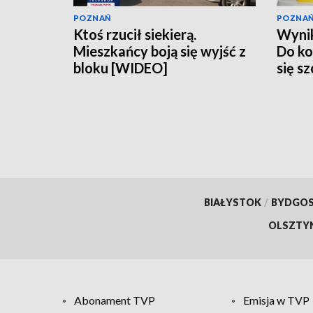
POZNAŃ
POZNA
Ktoś rzucił siekierą.
Wynik
Mieszkańcy boją się wyjść z
Do ko
bloku [WIDEO]
się s
BIAŁYSTOK
/
BYDGO
OLSZTY
Abonament TVP
Emisja w TVP