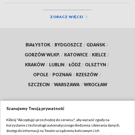
ZOBACZ WIĘCEJ
BIAŁYSTOK
/
BYDGOSZCZ
/
GDAŃSK
/
GORZÓW WLKP.
/
KATOWICE
/
KIELCE
/
KRAKÓW
/
LUBLIN
/
ŁÓDŹ
/
OLSZTYN
/
OPOLE
/
POZNAŃ
/
RZESZÓW
/
SZCZECIN
/
WARSZAWA
/
WROCŁAW
Szanujemy Twoją prywatność
Dołącz do nas:
Kliknij "Akceptuję i przechodzę do serwisu", aby wyrazić zgody na
korzystanie z technologii automatycznego śledzenia i zbierania danych,
TVP
dostęp do informacji na Twoim urządzeniu końcowym i ich