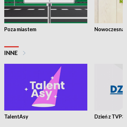
Poza miastem
Nowoczesna 
INNE
TalentAsy
Dzień z TVP3