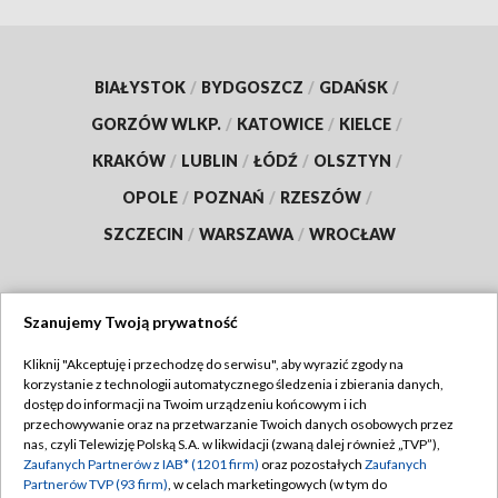
BIAŁYSTOK
/
BYDGOSZCZ
/
GDAŃSK
/
GORZÓW WLKP.
/
KATOWICE
/
KIELCE
/
KRAKÓW
/
LUBLIN
/
ŁÓDŹ
/
OLSZTYN
/
OPOLE
/
POZNAŃ
/
RZESZÓW
/
SZCZECIN
/
WARSZAWA
/
WROCŁAW
Szanujemy Twoją prywatność
Dołącz do nas:
Kliknij "Akceptuję i przechodzę do serwisu", aby wyrazić zgody na
korzystanie z technologii automatycznego śledzenia i zbierania danych,
TVP
dostęp do informacji na Twoim urządzeniu końcowym i ich
Abonament TVP
przechowywanie oraz na przetwarzanie Twoich danych osobowych przez
Regulamin TVP
nas, czyli Telewizję Polską S.A. w likwidacji (zwaną dalej również „TVP”),
Emisja w TVP
Zaufanych Partnerów z IAB* (1201 firm)
oraz pozostałych
Zaufanych
Polityka prywatności
Partnerów TVP (93 firm)
, w celach marketingowych (w tym do
Centrum informacji TVP