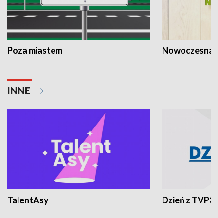
Poza miastem
Nowoczesna 
INNE
TalentAsy
Dzień z TVP3