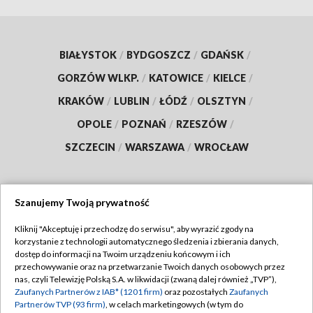
BIAŁYSTOK
/
BYDGOSZCZ
/
GDAŃSK
/
GORZÓW WLKP.
/
KATOWICE
/
KIELCE
/
KRAKÓW
/
LUBLIN
/
ŁÓDŹ
/
OLSZTYN
/
OPOLE
/
POZNAŃ
/
RZESZÓW
/
SZCZECIN
/
WARSZAWA
/
WROCŁAW
Szanujemy Twoją prywatność
Dołącz do nas:
Kliknij "Akceptuję i przechodzę do serwisu", aby wyrazić zgody na
korzystanie z technologii automatycznego śledzenia i zbierania danych,
TVP
dostęp do informacji na Twoim urządzeniu końcowym i ich
Abonament TVP
przechowywanie oraz na przetwarzanie Twoich danych osobowych przez
Regulamin TVP
nas, czyli Telewizję Polską S.A. w likwidacji (zwaną dalej również „TVP”),
Emisja w TVP
Zaufanych Partnerów z IAB* (1201 firm)
oraz pozostałych
Zaufanych
Polityka prywatności
Partnerów TVP (93 firm)
, w celach marketingowych (w tym do
Centrum informacji TVP