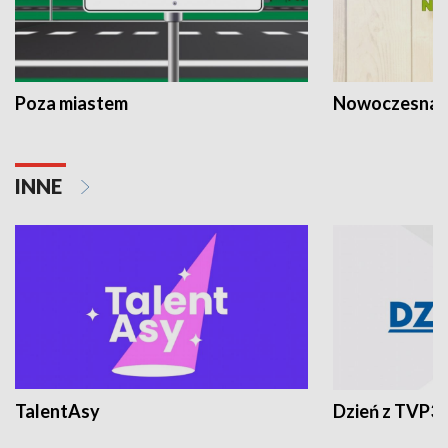
Poza miastem
Nowoczesna 
INNE
TalentAsy
Dzień z TVP3