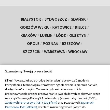
BIAŁYSTOK
/
BYDGOSZCZ
/
GDAŃSK
/
GORZÓW WLKP.
/
KATOWICE
/
KIELCE
/
KRAKÓW
/
LUBLIN
/
ŁÓDŹ
/
OLSZTYN
/
OPOLE
/
POZNAŃ
/
RZESZÓW
/
SZCZECIN
/
WARSZAWA
/
WROCŁAW
Szanujemy Twoją prywatność
Dołącz do nas:
Kliknij "Akceptuję i przechodzę do serwisu", aby wyrazić zgody na
korzystanie z technologii automatycznego śledzenia i zbierania danych,
TVP
dostęp do informacji na Twoim urządzeniu końcowym i ich
Abonament TVP
przechowywanie oraz na przetwarzanie Twoich danych osobowych przez
Regulamin TVP
nas, czyli Telewizję Polską S.A. w likwidacji (zwaną dalej również „TVP”),
Emisja w TVP
Zaufanych Partnerów z IAB* (1201 firm)
oraz pozostałych
Zaufanych
Polityka prywatności
Partnerów TVP (93 firm)
, w celach marketingowych (w tym do
Centrum informacji TVP