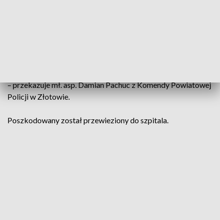
49-letni kierowca osobówki – sprawca
wypadku w chwili zdarzenia był trzeźwy,
stracił uprawnienia do kierowania
– przekazuje mł. asp. Damian Pachuc z Komendy Powiatowej
Policji w Złotowie.
Poszkodowany został przewieziony do szpitala.