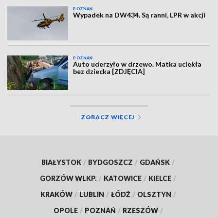
POZNAŃ
Wypadek na DW434. Są ranni, LPR w akcji
POZNAŃ
Auto uderzyło w drzewo. Matka uciekła
bez dziecka [ZDJĘCIA]
ZOBACZ WIĘCEJ
BIAŁYSTOK
/
BYDGOSZCZ
/
GDAŃSK
/
GORZÓW WLKP.
/
KATOWICE
/
KIELCE
/
KRAKÓW
/
LUBLIN
/
ŁÓDŹ
/
OLSZTYN
/
OPOLE
/
POZNAŃ
/
RZESZÓW
/