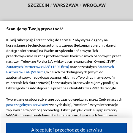
SZCZECIN
/
WARSZAWA
/
WROCŁAW
Szanujemy Twoją prywatność
Dołącz do nas:
Kliknij "Akceptuję i przechodzę do serwisu", aby wyrazić zgody na
korzystanie z technologii automatycznego śledzenia i zbierania danych,
TVP
dostęp do informacji na Twoim urządzeniu końcowym i ich
Abonament TVP
przechowywanie oraz na przetwarzanie Twoich danych osobowych przez
Regulamin TVP
nas, czyli Telewizję Polską S.A. w likwidacji (zwaną dalej również „TVP”),
Emisja w TVP
Polityka prywatności
Zaufanych Partnerów z IAB* (1201 firm)
oraz pozostałych
Zaufanych
Partnerów TVP (93 firm)
, w celach marketingowych (w tym do
Centrum informacji TVP
Moje zgody
zautomatyzowanego dopasowania reklam do Twoich zainteresowań i
mierzenia ich skuteczności) i pozostałych, które wskazujemy poniżej, a
Naziemna Telewizja Cyfrowa
Pomoc
także zgody na udostępnianie przez nas identyfikatora PPID do Google.
Sklep TVP
Biuro reklamy
Twoje dane osobowe zbierane podczas odwiedzania przez Ciebie naszych
Rada Programowa
Kontakt
poszczególnych serwisów
zwanych dalej „Portalem”, w tym informacje
zapisywane za pomocą technologii takich jak: pliki cookie, sygnalizatory
System NOS
WWW lub innych podobnych technologii umożliwiających świadczenie
dopasowanych i bezpiecznych usług, personalizację treści oraz reklam,
Informacje o nadawcy
Kanały
udostępnianie funkcji mediów społecznościowych oraz analizowanie
Akceptuję i przechodzę do serwisu
ruchu w Internecie.
Program dla prasy