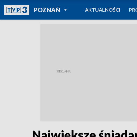
POWRÓT DO
POZNAŃ
AKTUALNOŚCI
PR
TVP REGIONY
Największe śniada