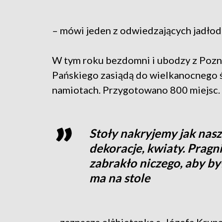
– mówi jeden z odwiedzających jadłoda
W tym roku bezdomni i ubodzy z Pozn
Pańskiego zasiądą do wielkanocnego 
namiotach. Przygotowano 800 miejsc.
Stoły nakryjemy jak nasz
dekoracje, kwiaty. Pragn
zabrakło niczego, aby by
ma na stole
– zaznacza elżbietanka s. Józefa Krupa