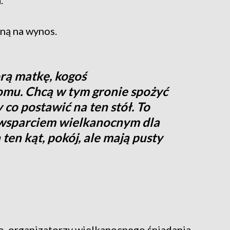
aną na wynos.
rą matkę, kogoś
mu. Chcą w tym gronie spożyć
y co postawić na ten stół. To
 wsparciem wielkanocnym dla
ten kąt, pokój, ale mają pusty
o, organizatorzy wielkanocnego śniadania