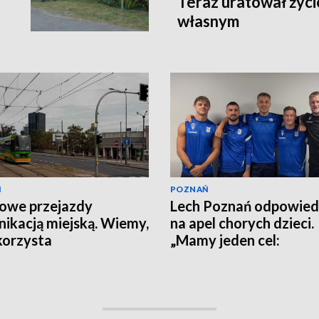
Teraz uratował życi
własnym
Ń
POZNAŃ
owe przejazdy
Lech Poznań odpowied
ikacją miejską. Wiemy,
na apel chorych dzieci.
korzysta
„Mamy jeden cel:
wygrywanie”