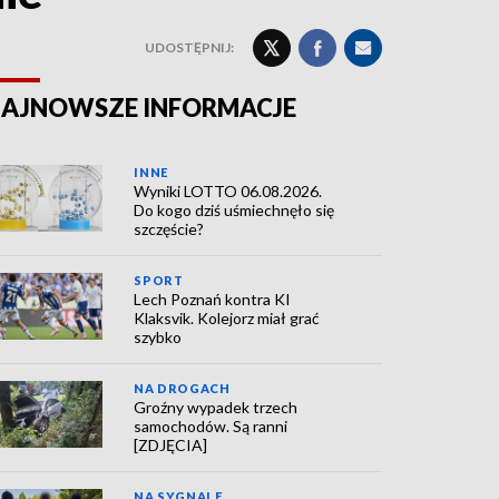
UDOSTĘPNIJ:
AJNOWSZE INFORMACJE
INNE
Wyniki LOTTO 06.08.2026.
Do kogo dziś uśmiechnęło się
szczęście?
SPORT
Lech Poznań kontra KI
Klaksvik. Kolejorz miał grać
szybko
NA DROGACH
Groźny wypadek trzech
samochodów. Są ranni
[ZDJĘCIA]
NA SYGNALE