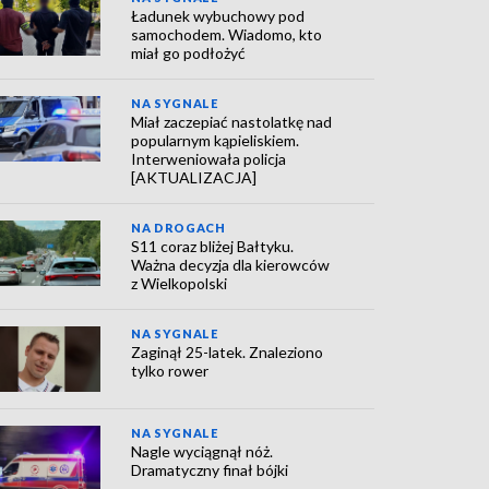
Ładunek wybuchowy pod
samochodem. Wiadomo, kto
miał go podłożyć
NA SYGNALE
Miał zaczepiać nastolatkę nad
popularnym kąpieliskiem.
Interweniowała policja
[AKTUALIZACJA]
NA DROGACH
S11 coraz bliżej Bałtyku.
Ważna decyzja dla kierowców
z Wielkopolski
NA SYGNALE
Zaginął 25-latek. Znaleziono
tylko rower
NA SYGNALE
Nagle wyciągnął nóż.
Dramatyczny finał bójki