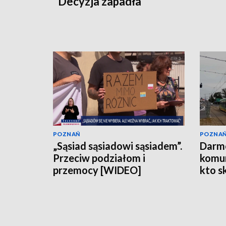
Decyzja zapadła
POZNAŃ
POZNA
„Sąsiad sąsiadowi sąsiadem”.
Darm
Przeciw podziałom i
komun
przemocy [WIDEO]
kto s