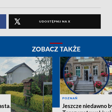
UDOSTĘPNIJ NA X
ZOBACZ TAKŻE
POZNAŃ
asta.
Jeszcze niedawno b