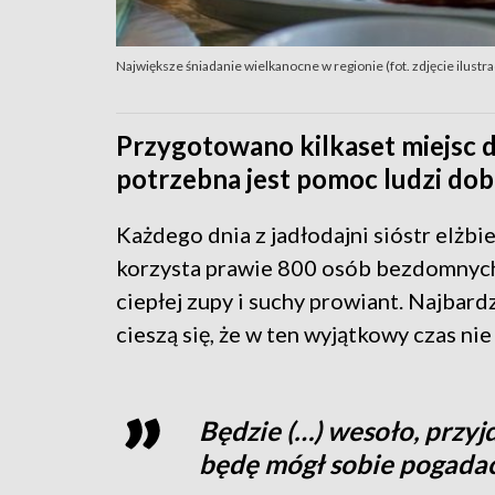
Największe śniadanie wielkanocne w regionie (fot. zdjęcie ilustr
Przygotowano kilkaset miejsc d
potrzebna jest pomoc ludzi dobr
Każdego dnia z jadłodajni sióstr elżb
korzysta prawie 800 osób bezdomnych 
ciepłej zupy i suchy prowiant. Najbar
cieszą się, że w ten wyjątkowy czas ni
Będzie (…) wesoło, przyjd
będę mógł sobie pogadać.