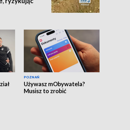
e, ryzykując
POZNAŃ
ział
Używasz mObywatela?
Musisz to zrobić