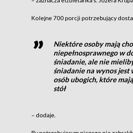
Kolejne 700 porcji potrzebujący dost
Niektóre osoby mają cho
niepełnosprawnego w do
śniadanie, ale nie mielib
śniadanie na wynos jest
osób ubogich, które mają 
stół
– dodaje.
By potrzebującym niczego nie zabrakł