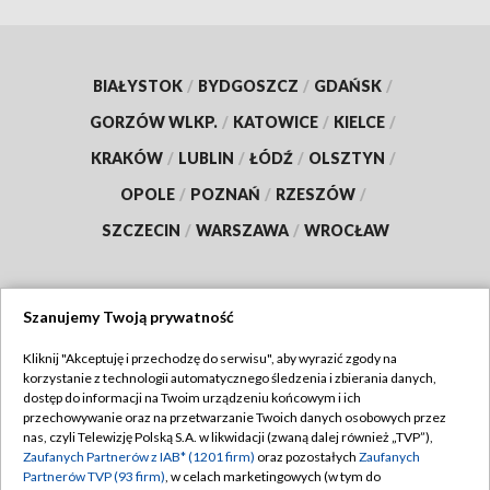
BIAŁYSTOK
/
BYDGOSZCZ
/
GDAŃSK
/
GORZÓW WLKP.
/
KATOWICE
/
KIELCE
/
KRAKÓW
/
LUBLIN
/
ŁÓDŹ
/
OLSZTYN
/
OPOLE
/
POZNAŃ
/
RZESZÓW
/
SZCZECIN
/
WARSZAWA
/
WROCŁAW
Szanujemy Twoją prywatność
Dołącz do nas:
Kliknij "Akceptuję i przechodzę do serwisu", aby wyrazić zgody na
korzystanie z technologii automatycznego śledzenia i zbierania danych,
TVP
dostęp do informacji na Twoim urządzeniu końcowym i ich
Abonament TVP
przechowywanie oraz na przetwarzanie Twoich danych osobowych przez
Regulamin TVP
nas, czyli Telewizję Polską S.A. w likwidacji (zwaną dalej również „TVP”),
Emisja w TVP
Zaufanych Partnerów z IAB* (1201 firm)
oraz pozostałych
Zaufanych
Polityka prywatności
Partnerów TVP (93 firm)
, w celach marketingowych (w tym do
Centrum informacji TVP