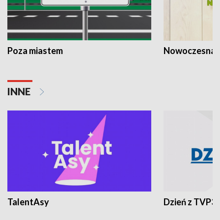
Poza miastem
Nowoczesna 
INNE
TalentAsy
Dzień z TVP3