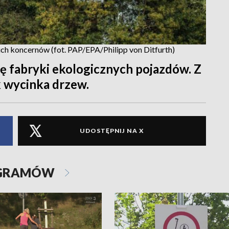
ch koncernów (fot. PAP/EPA/Philipp von Ditfurth)
ę fabryki ekologicznych pojazdów. Z
k wycinka drzew.
UDOSTĘPNIJ NA X
OGRAMÓW