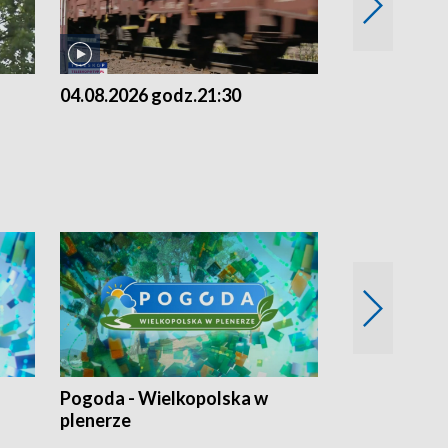
04.08.2026 godz.21:30
04.08.2026 g
Pogoda - Wielkopolska w
Eko prognoza
plenerze