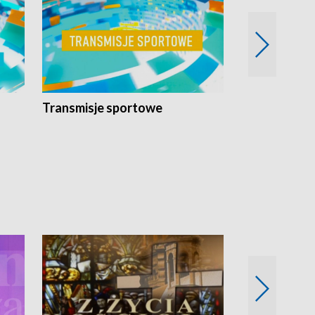
Transmisje sportowe
Reportaże s