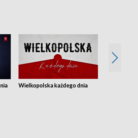
nia
Wielkopolska każdego dnia
Rozmowy z m