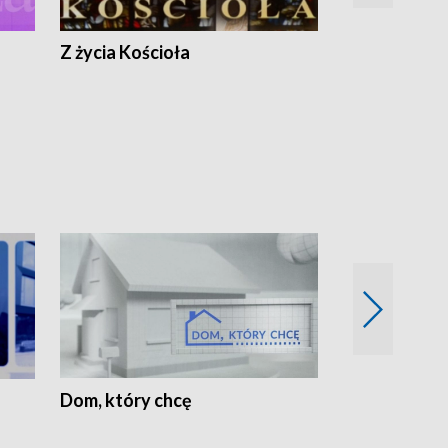
Z życia Kościoła
Jak rozmawia
Dom, który chcę
Biznes Wielk