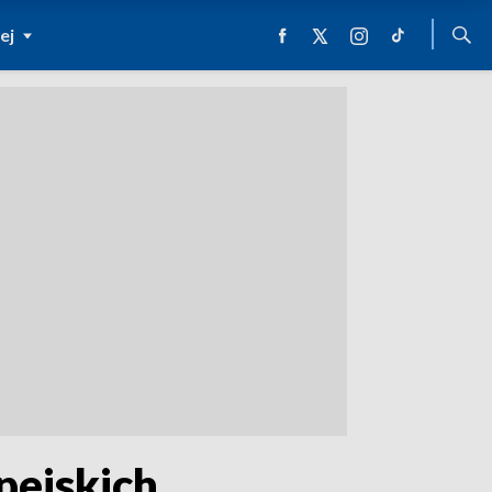
ej
pejskich