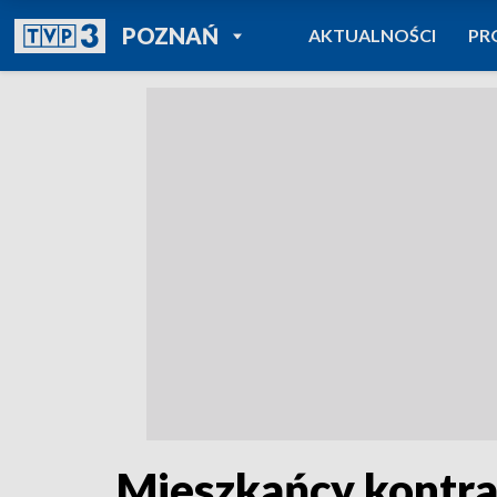
POWRÓT DO
POZNAŃ
AKTUALNOŚCI
PR
TVP REGIONY
Mieszkańcy kontra