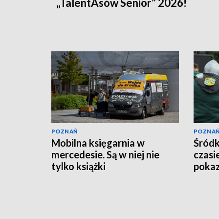
„TalentAsów Senior” 2026!
POZNAŃ
POZNA
Mobilna księgarnia w
Śródk
mercedesie. Są w niej nie
czasie
tylko książki
pokaz