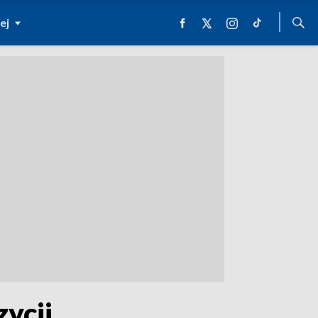
ej
ycji