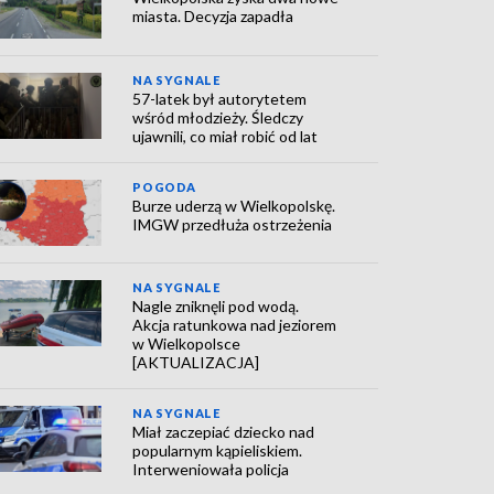
miasta. Decyzja zapadła
NA SYGNALE
57-latek był autorytetem
wśród młodzieży. Śledczy
ujawnili, co miał robić od lat
POGODA
Burze uderzą w Wielkopolskę.
IMGW przedłuża ostrzeżenia
NA SYGNALE
Nagle zniknęli pod wodą.
Akcja ratunkowa nad jeziorem
w Wielkopolsce
[AKTUALIZACJA]
NA SYGNALE
Miał zaczepiać dziecko nad
popularnym kąpieliskiem.
Interweniowała policja