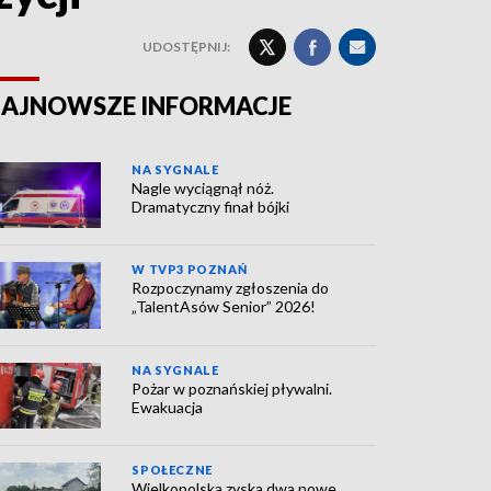
UDOSTĘPNIJ:
AJNOWSZE INFORMACJE
NA SYGNALE
Nagle wyciągnął nóż.
Dramatyczny finał bójki
W TVP3 POZNAŃ
Rozpoczynamy zgłoszenia do
„TalentAsów Senior” 2026!
NA SYGNALE
Pożar w poznańskiej pływalni.
Ewakuacja
SPOŁECZNE
Wielkopolska zyska dwa nowe