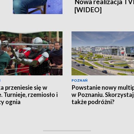
Nowa realizacja T
[WIDEO]
Ń
POZNAŃ
a przeniesie się w
Powstanie nowy multi
. Turnieje, rzemiosło i
w Poznaniu. Skorzystaj
y ognia
także podróżni?