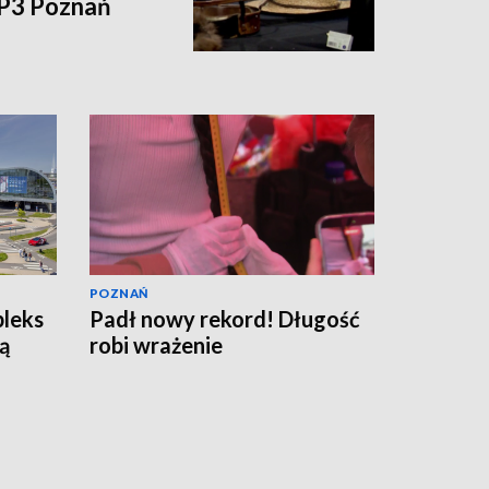
VP3 Poznań
POZNAŃ
pleks
Padł nowy rekord! Długość
ą
robi wrażenie