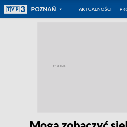
POWRÓT DO
POZNAŃ
AKTUALNOŚCI
PR
TVP REGIONY
Mogą zobaczyć sie