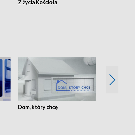
Z życia Kościoła
Jak rozmawia
Dom, który chcę
Biznes Wielk