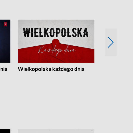
nia
Wielkopolska każdego dnia
Rozmowy z m