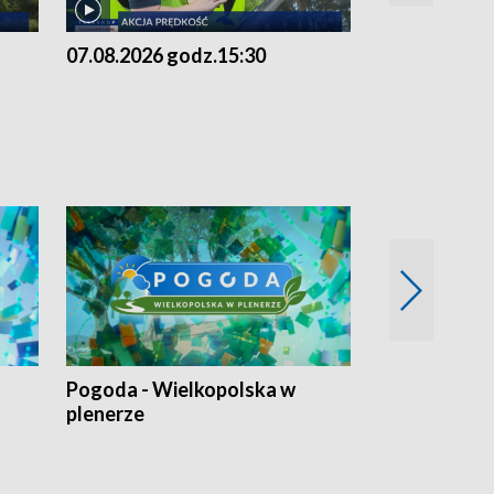
07.08.2026 godz.15:30
06.08.2026 g
Pogoda - Wielkopolska w
Eko prognoza
plenerze