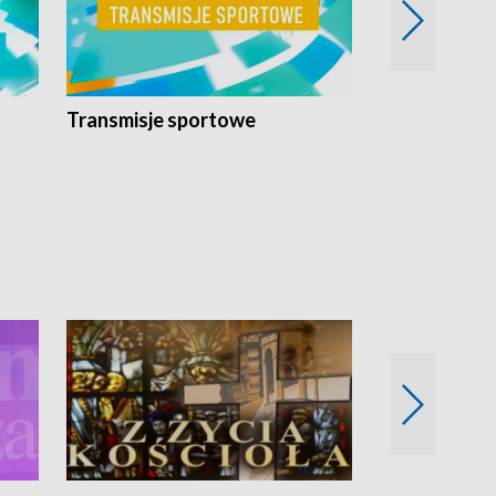
Transmisje sportowe
Reportaże s