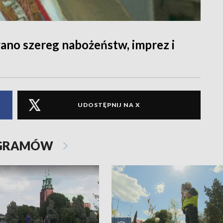
ano szereg nabożeństw, imprez i
UDOSTĘPNIJ NA X
OGRAMÓW