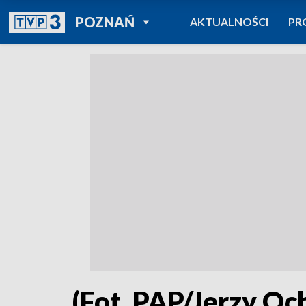
POWRÓT DO
POZNAŃ
AKTUALNOŚCI
PR
TVP REGIONY
(Fot. PAP/Jerzy Oc