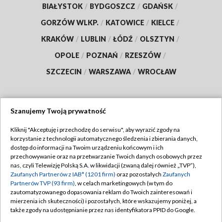
BIAŁYSTOK
/
BYDGOSZCZ
/
GDAŃSK
/
GORZÓW WLKP.
/
KATOWICE
/
KIELCE
/
KRAKÓW
/
LUBLIN
/
ŁÓDŹ
/
OLSZTYN
/
OPOLE
/
POZNAŃ
/
RZESZÓW
/
SZCZECIN
/
WARSZAWA
/
WROCŁAW
Szanujemy Twoją prywatność
Dołącz do nas:
Kliknij "Akceptuję i przechodzę do serwisu", aby wyrazić zgody na
korzystanie z technologii automatycznego śledzenia i zbierania danych,
TVP
dostęp do informacji na Twoim urządzeniu końcowym i ich
Abonament TVP
przechowywanie oraz na przetwarzanie Twoich danych osobowych przez
Regulamin TVP
nas, czyli Telewizję Polską S.A. w likwidacji (zwaną dalej również „TVP”),
Emisja w TVP
Polityka prywatności
Zaufanych Partnerów z IAB* (1201 firm)
oraz pozostałych
Zaufanych
Partnerów TVP (93 firm)
, w celach marketingowych (w tym do
Centrum informacji TVP
Moje zgody
zautomatyzowanego dopasowania reklam do Twoich zainteresowań i
mierzenia ich skuteczności) i pozostałych, które wskazujemy poniżej, a
Naziemna Telewizja Cyfrowa
Pomoc
także zgody na udostępnianie przez nas identyfikatora PPID do Google.
Sklep TVP