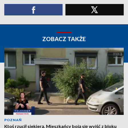
ZOBACZ TAKŻE
POZNAŃ
Ktoś rzucił siekierą. Mieszkańcy boją się wyjść z bloku