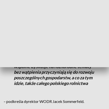
Zgodnie z tradycją, w Marszewie
otwieramy coroczny kalendarz imprez
targowych organizowanych przez
Wielkopolski Ośrodek Doradztwa
Rolniczego. Targi w Marszewie to
doskonała okazja, aby porozmawiać w
gronie fachowców o najnowszych
trendach i rozwiązaniach w produkcji
rolniczej. Wymiana doświadczeń i
wspólne dyskusje na różnorodne tematy
bez wątpienia przyczyniają się do rozwoju
poszczególnych gospodarstw, a co za tym
idzie, także całego polskiego rolnictwa
– podkreśla dyrektor WODR Jacek Sommerfeld.