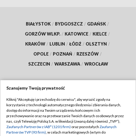
BIAŁYSTOK
/
BYDGOSZCZ
/
GDAŃSK
/
GORZÓW WLKP.
/
KATOWICE
/
KIELCE
/
KRAKÓW
/
LUBLIN
/
ŁÓDŹ
/
OLSZTYN
/
OPOLE
/
POZNAŃ
/
RZESZÓW
/
SZCZECIN
/
WARSZAWA
/
WROCŁAW
Szanujemy Twoją prywatność
Dołącz do nas:
Kliknij "Akceptuję i przechodzę do serwisu", aby wyrazić zgody na
korzystanie z technologii automatycznego śledzenia i zbierania danych,
TVP
dostęp do informacji na Twoim urządzeniu końcowym i ich
Abonament TVP
przechowywanie oraz na przetwarzanie Twoich danych osobowych przez
Regulamin TVP
nas, czyli Telewizję Polską S.A. w likwidacji (zwaną dalej również „TVP”),
Emisja w TVP
Zaufanych Partnerów z IAB* (1201 firm)
oraz pozostałych
Zaufanych
Polityka prywatności
Partnerów TVP (93 firm)
, w celach marketingowych (w tym do
Centrum informacji TVP