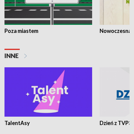
Poza miastem
Nowoczesna 
INNE
TalentAsy
Dzień z TVP3