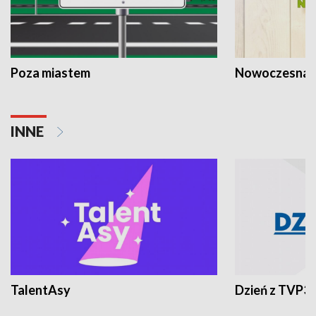
Poza miastem
Nowoczesna 
INNE
TalentAsy
Dzień z TVP3