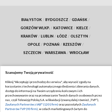
BIAŁYSTOK
/
BYDGOSZCZ
/
GDAŃSK
/
GORZÓW WLKP.
/
KATOWICE
/
KIELCE
/
KRAKÓW
/
LUBLIN
/
ŁÓDŹ
/
OLSZTYN
/
OPOLE
/
POZNAŃ
/
RZESZÓW
/
SZCZECIN
/
WARSZAWA
/
WROCŁAW
Szanujemy Twoją prywatność
Dołącz do nas:
Kliknij "Akceptuję i przechodzę do serwisu", aby wyrazić zgody na
korzystanie z technologii automatycznego śledzenia i zbierania danych,
TVP
dostęp do informacji na Twoim urządzeniu końcowym i ich
Abonament TVP
przechowywanie oraz na przetwarzanie Twoich danych osobowych przez
Regulamin TVP
nas, czyli Telewizję Polską S.A. w likwidacji (zwaną dalej również „TVP”),
Emisja w TVP
Zaufanych Partnerów z IAB* (1201 firm)
oraz pozostałych
Zaufanych
Polityka prywatności
Partnerów TVP (93 firm)
, w celach marketingowych (w tym do
Centrum informacji TVP