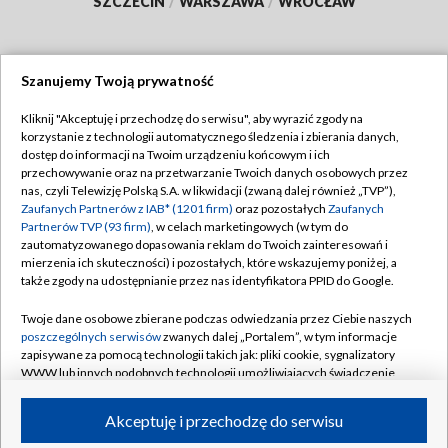
SZCZECIN
/
WARSZAWA
/
WROCŁAW
Szanujemy Twoją prywatność
Dołącz do nas:
Kliknij "Akceptuję i przechodzę do serwisu", aby wyrazić zgody na
korzystanie z technologii automatycznego śledzenia i zbierania danych,
TVP
dostęp do informacji na Twoim urządzeniu końcowym i ich
Abonament TVP
przechowywanie oraz na przetwarzanie Twoich danych osobowych przez
Regulamin TVP
nas, czyli Telewizję Polską S.A. w likwidacji (zwaną dalej również „TVP”),
Emisja w TVP
Zaufanych Partnerów z IAB* (1201 firm)
oraz pozostałych
Zaufanych
Polityka prywatności
Partnerów TVP (93 firm)
, w celach marketingowych (w tym do
Centrum informacji TVP
Moje zgody
zautomatyzowanego dopasowania reklam do Twoich zainteresowań i
mierzenia ich skuteczności) i pozostałych, które wskazujemy poniżej, a
Naziemna Telewizja Cyfrowa
Pomoc
także zgody na udostępnianie przez nas identyfikatora PPID do Google.
Sklep TVP
Biuro reklamy
Twoje dane osobowe zbierane podczas odwiedzania przez Ciebie naszych
Rada Programowa
poszczególnych serwisów
zwanych dalej „Portalem”, w tym informacje
Kontakt
zapisywane za pomocą technologii takich jak: pliki cookie, sygnalizatory
System NOS
WWW lub innych podobnych technologii umożliwiających świadczenie
dopasowanych i bezpiecznych usług, personalizację treści oraz reklam,
Informacje o nadawcy
Kanały
udostępnianie funkcji mediów społecznościowych oraz analizowanie
Akceptuję i przechodzę do serwisu
ruchu w Internecie.
Program dla prasy