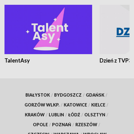
TalentAsy
Dzień z TVP3
BIAŁYSTOK
/
BYDGOSZCZ
/
GDAŃSK
/
GORZÓW WLKP.
/
KATOWICE
/
KIELCE
/
KRAKÓW
/
LUBLIN
/
ŁÓDŹ
/
OLSZTYN
/
OPOLE
/
POZNAŃ
/
RZESZÓW
/