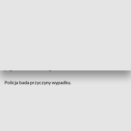
Wczoraj około godziny 14:00, na drodze łączącej Komorniki
z Jeziorami samochód osobowy wjechał w drzewo. W
wyniku zdarzenia droga była zablokowana przez ponad
półtorej godziny.
Jak informuje mł. asp. Marta Mróz, 23-letni kierowca z
niewyjaśnionych przyczyn zjechał z jezdni i uderzył w
znajdujące się przy drodze drzewo. Ciężko ranny mężczyzna
został przetransportowany do szpitala śmigłowcem
pogotowia ratunkowego.
Policja bada przyczyny wypadku.