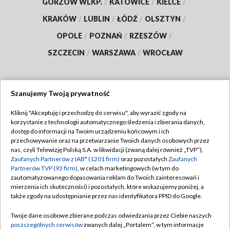
GORZÓW WLKP.
/
KATOWICE
/
KIELCE
/
KRAKÓW
/
LUBLIN
/
ŁÓDŹ
/
OLSZTYN
/
OPOLE
/
POZNAŃ
/
RZESZÓW
/
SZCZECIN
/
WARSZAWA
/
WROCŁAW
Szanujemy Twoją prywatność
Dołącz do nas:
Kliknij "Akceptuję i przechodzę do serwisu", aby wyrazić zgody na
korzystanie z technologii automatycznego śledzenia i zbierania danych,
TVP
dostęp do informacji na Twoim urządzeniu końcowym i ich
Abonament TVP
przechowywanie oraz na przetwarzanie Twoich danych osobowych przez
Regulamin TVP
nas, czyli Telewizję Polską S.A. w likwidacji (zwaną dalej również „TVP”),
Emisja w TVP
Polityka prywatności
Zaufanych Partnerów z IAB* (1201 firm)
oraz pozostałych
Zaufanych
Partnerów TVP (93 firm)
, w celach marketingowych (w tym do
Centrum informacji TVP
Moje zgody
zautomatyzowanego dopasowania reklam do Twoich zainteresowań i
mierzenia ich skuteczności) i pozostałych, które wskazujemy poniżej, a
Naziemna Telewizja Cyfrowa
Pomoc
także zgody na udostępnianie przez nas identyfikatora PPID do Google.
Sklep TVP
Biuro reklamy
Twoje dane osobowe zbierane podczas odwiedzania przez Ciebie naszych
Rada Programowa
Kontakt
poszczególnych serwisów
zwanych dalej „Portalem”, w tym informacje