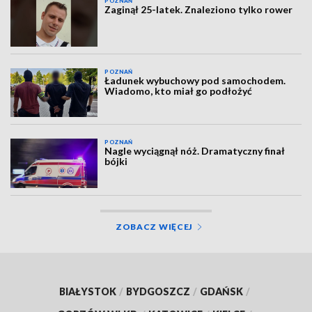
POZNAŃ
Zaginął 25-latek. Znaleziono tylko rower
POZNAŃ
Ładunek wybuchowy pod samochodem.
Wiadomo, kto miał go podłożyć
POZNAŃ
Nagle wyciągnął nóż. Dramatyczny finał
bójki
ZOBACZ WIĘCEJ
BIAŁYSTOK
/
BYDGOSZCZ
/
GDAŃSK
/