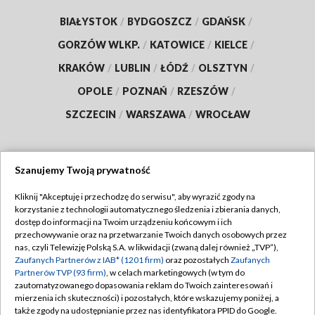
BIAŁYSTOK
/
BYDGOSZCZ
/
GDAŃSK
/
GORZÓW WLKP.
/
KATOWICE
/
KIELCE
/
KRAKÓW
/
LUBLIN
/
ŁÓDŹ
/
OLSZTYN
/
OPOLE
/
POZNAŃ
/
RZESZÓW
/
SZCZECIN
/
WARSZAWA
/
WROCŁAW
Szanujemy Twoją prywatność
Dołącz do nas:
Kliknij "Akceptuję i przechodzę do serwisu", aby wyrazić zgody na
korzystanie z technologii automatycznego śledzenia i zbierania danych,
TVP
dostęp do informacji na Twoim urządzeniu końcowym i ich
Abonament TVP
przechowywanie oraz na przetwarzanie Twoich danych osobowych przez
Regulamin TVP
nas, czyli Telewizję Polską S.A. w likwidacji (zwaną dalej również „TVP”),
Emisja w TVP
Polityka prywatności
Zaufanych Partnerów z IAB* (1201 firm)
oraz pozostałych
Zaufanych
Partnerów TVP (93 firm)
, w celach marketingowych (w tym do
Centrum informacji TVP
Moje zgody
zautomatyzowanego dopasowania reklam do Twoich zainteresowań i
mierzenia ich skuteczności) i pozostałych, które wskazujemy poniżej, a
Naziemna Telewizja Cyfrowa
Pomoc
także zgody na udostępnianie przez nas identyfikatora PPID do Google.