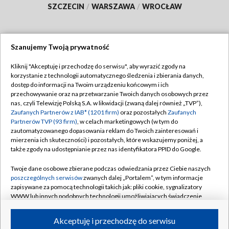
SZCZECIN
/
WARSZAWA
/
WROCŁAW
Szanujemy Twoją prywatność
Dołącz do nas:
Kliknij "Akceptuję i przechodzę do serwisu", aby wyrazić zgody na
korzystanie z technologii automatycznego śledzenia i zbierania danych,
TVP
dostęp do informacji na Twoim urządzeniu końcowym i ich
Abonament TVP
przechowywanie oraz na przetwarzanie Twoich danych osobowych przez
Regulamin TVP
nas, czyli Telewizję Polską S.A. w likwidacji (zwaną dalej również „TVP”),
Emisja w TVP
Polityka prywatności
Zaufanych Partnerów z IAB* (1201 firm)
oraz pozostałych
Zaufanych
Partnerów TVP (93 firm)
, w celach marketingowych (w tym do
Centrum informacji TVP
Moje zgody
zautomatyzowanego dopasowania reklam do Twoich zainteresowań i
mierzenia ich skuteczności) i pozostałych, które wskazujemy poniżej, a
Naziemna Telewizja Cyfrowa
Pomoc
także zgody na udostępnianie przez nas identyfikatora PPID do Google.
Sklep TVP
Biuro reklamy
Twoje dane osobowe zbierane podczas odwiedzania przez Ciebie naszych
Rada Programowa
Kontakt
poszczególnych serwisów
zwanych dalej „Portalem”, w tym informacje
zapisywane za pomocą technologii takich jak: pliki cookie, sygnalizatory
System NOS
WWW lub innych podobnych technologii umożliwiających świadczenie
dopasowanych i bezpiecznych usług, personalizację treści oraz reklam,
Informacje o nadawcy
Kanały
udostępnianie funkcji mediów społecznościowych oraz analizowanie
Akceptuję i przechodzę do serwisu
ruchu w Internecie.
Program dla prasy