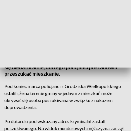
Ukrywała poszukiwanego i narkotyki (fot. policja)
Lokatorzy byli bardzo zdenerwowani i zachowywali
się nienaturalnie, dlatego policjanci postanowili
przeszukać mieszkanie.
Pod koniec marca policjanci z Grodziska Wielkopolskiego
ustalili, że na terenie gminy w jednym z mieszkań może
ukrywać się osoba poszukiwana w związku z nakazem
doprowadzenia.
Po dotarciu pod wskazany adres kryminalni zastali
poszukiwanego. Na widok mundurowych mężczyzna zaczął