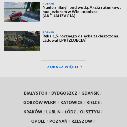
POZNAŃ
Nagle zniknęli pod wodą. Akcja ratunkowa
nad jeziorem w Wielkopolsce
[AKTUALIZACJA]
POZNAŃ
Ręka 1,5-rocznego dziecka zakleszczona.
Lądował LPR [ZDJĘCIA]
ZOBACZ WIĘCEJ
BIAŁYSTOK
/
BYDGOSZCZ
/
GDAŃSK
/
GORZÓW WLKP.
/
KATOWICE
/
KIELCE
/
KRAKÓW
/
LUBLIN
/
ŁÓDŹ
/
OLSZTYN
/
OPOLE
/
POZNAŃ
/
RZESZÓW
/