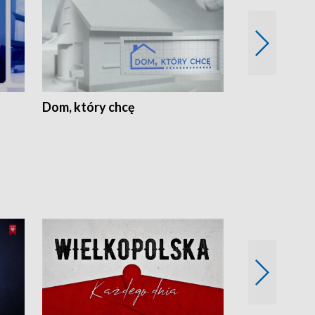
Dom, który chcę
Biznes Wielk