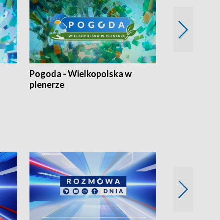
Pogoda - Wielkopolska w
Eko prognoza
plenerze