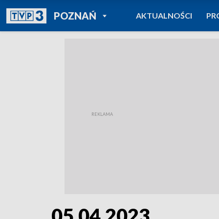
POWRÓT DO
POZNAŃ
AKTUALNOŚCI
PR
TVP REGIONY
05.04.2023