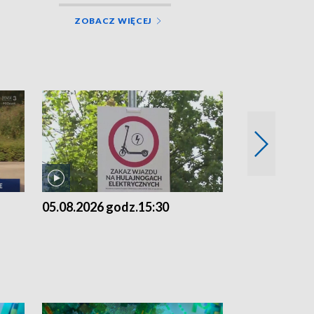
ZOBACZ WIĘCEJ
05.08.2026 godz.15:30
04.08.2026 g