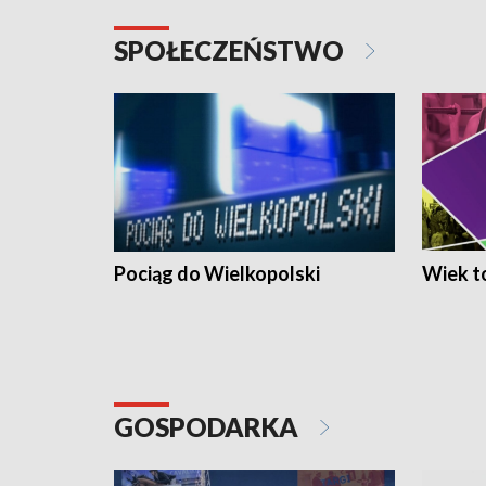
SPOŁECZEŃSTWO
Pociąg do Wielkopolski
Wiek to
GOSPODARKA