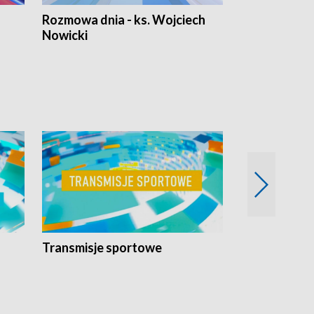
Rozmowa dnia - ks. Wojciech
Euro Fakty
Nowicki
Transmisje sportowe
Reportaże s