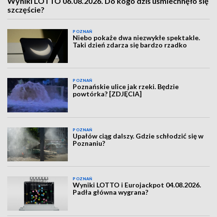
Wyniki LOTTO 06.08.2026. Do kogo dziś uśmiechnęło się
szczęście?
POZNAŃ
Niebo pokaże dwa niezwykłe spektakle.
Taki dzień zdarza się bardzo rzadko
POZNAŃ
Poznańskie ulice jak rzeki. Będzie
powtórka? [ZDJĘCIA]
POZNAŃ
Upałów ciąg dalszy. Gdzie schłodzić się w
Poznaniu?
POZNAŃ
Wyniki LOTTO i Eurojackpot 04.08.2026.
Padła główna wygrana?