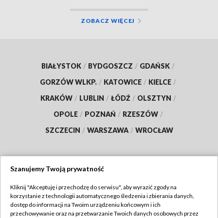
ZOBACZ WIĘCEJ
BIAŁYSTOK
/
BYDGOSZCZ
/
GDAŃSK
/
GORZÓW WLKP.
/
KATOWICE
/
KIELCE
/
KRAKÓW
/
LUBLIN
/
ŁÓDŹ
/
OLSZTYN
/
OPOLE
/
POZNAŃ
/
RZESZÓW
/
SZCZECIN
/
WARSZAWA
/
WROCŁAW
Szanujemy Twoją prywatność
Dołącz do nas:
Kliknij "Akceptuję i przechodzę do serwisu", aby wyrazić zgody na
korzystanie z technologii automatycznego śledzenia i zbierania danych,
TVP
dostęp do informacji na Twoim urządzeniu końcowym i ich
Abonament TVP
przechowywanie oraz na przetwarzanie Twoich danych osobowych przez
Regulamin TVP