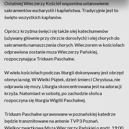
Ostatniej Wieczerzy Kościół wspomina ustanowienie
sakramentów eucharystii i kapłaństwa. Tradycyjnie jest to
święto wszystkich kapłanów.
Oprócz krzyżma święci się także olej katechumenów
(używany głównie przy chrzcie dorosłych) i olej chorych do
sakramentu namaszczenia chorych. Wieczorem w kościołach
odprawiona zostanie msza Wieczerzy Pańskiej,
rozpoczynająca Triduum Paschalne.
W wielu kościołach podczas liturgii dokonywany jest obrzęd
obmycia nóg. W Wielki Piątek, dzień śmierci Chrystusa, nie
odprawia się mszy. Liturgia skoncentrowana jest na adoracji
krzyża. Natomiast w sobotę, po zachodzie słońca
rozpoczyna się liturgia Wigilii Paschalnej.
Triduum Paschalne sprawowane w poznańskiej katedrze
będzie transmitowane na antenie TVP3 Poznań.
Wielkoczwartkowa Msza Wieczerzy Pańskiej o godz. 19:00,