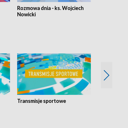
Rozmowa dnia - ks. Wojciech
Euro Fakty
Nowicki
Transmisje sportowe
Reportaże s