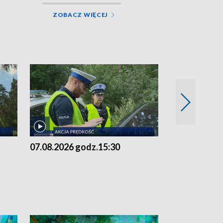
ZOBACZ WIĘCEJ
07.08.2026 godz.15:30
06.08.2026 g