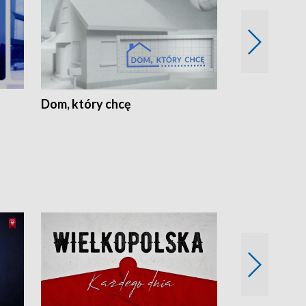
Dom, który chcę
Biznes Wielk