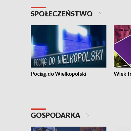
SPOŁECZEŃSTWO
Pociąg do Wielkopolski
Wiek to
GOSPODARKA