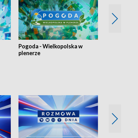
Pogoda - Wielkopolska w
Eko prognoza
plenerze