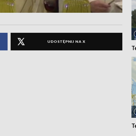
UDOSTĘPNIJ NA X
T
T