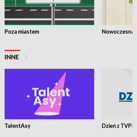
Poza miastem
Nowoczesna 
INNE
TalentAsy
Dzień z TVP3