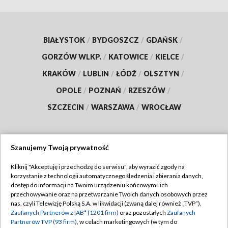
BIAŁYSTOK
/
BYDGOSZCZ
/
GDAŃSK
/
GORZÓW WLKP.
/
KATOWICE
/
KIELCE
/
KRAKÓW
/
LUBLIN
/
ŁÓDŹ
/
OLSZTYN
/
OPOLE
/
POZNAŃ
/
RZESZÓW
/
SZCZECIN
/
WARSZAWA
/
WROCŁAW
Szanujemy Twoją prywatność
Dołącz do nas:
Kliknij "Akceptuję i przechodzę do serwisu", aby wyrazić zgody na
korzystanie z technologii automatycznego śledzenia i zbierania danych,
TVP
dostęp do informacji na Twoim urządzeniu końcowym i ich
Abonament TVP
przechowywanie oraz na przetwarzanie Twoich danych osobowych przez
Regulamin TVP
nas, czyli Telewizję Polską S.A. w likwidacji (zwaną dalej również „TVP”),
Emisja w TVP
Zaufanych Partnerów z IAB* (1201 firm)
oraz pozostałych
Zaufanych
Polityka prywatności
Partnerów TVP (93 firm)
, w celach marketingowych (w tym do
Centrum informacji TVP