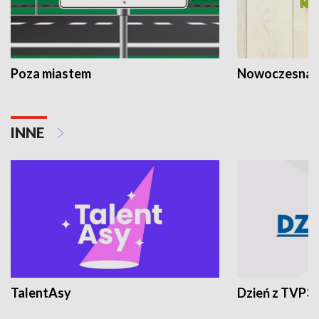
Poza miastem
Nowoczesna 
INNE
TalentAsy
Dzień z TVP3