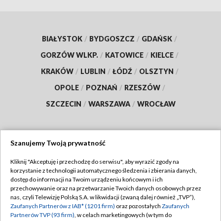
BIAŁYSTOK
/
BYDGOSZCZ
/
GDAŃSK
/
GORZÓW WLKP.
/
KATOWICE
/
KIELCE
/
KRAKÓW
/
LUBLIN
/
ŁÓDŹ
/
OLSZTYN
/
OPOLE
/
POZNAŃ
/
RZESZÓW
/
SZCZECIN
/
WARSZAWA
/
WROCŁAW
Szanujemy Twoją prywatność
Dołącz do nas:
Kliknij "Akceptuję i przechodzę do serwisu", aby wyrazić zgody na
korzystanie z technologii automatycznego śledzenia i zbierania danych,
TVP
dostęp do informacji na Twoim urządzeniu końcowym i ich
Abonament TVP
przechowywanie oraz na przetwarzanie Twoich danych osobowych przez
Regulamin TVP
nas, czyli Telewizję Polską S.A. w likwidacji (zwaną dalej również „TVP”),
Emisja w TVP
Zaufanych Partnerów z IAB* (1201 firm)
oraz pozostałych
Zaufanych
Polityka prywatności
Partnerów TVP (93 firm)
, w celach marketingowych (w tym do
Centrum informacji TVP