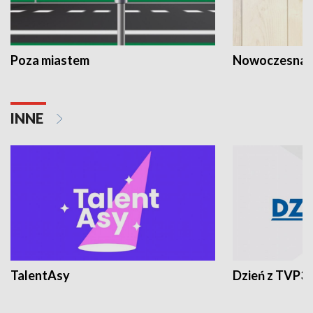
Poza miastem
Nowoczesna 
INNE
TalentAsy
Dzień z TVP3