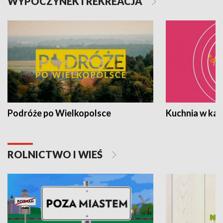
WYPOCZYNEK I REKREACJA
Podróże po Wielkopolsce
Kuchnia w ka
ROLNICTWO I WIEŚ