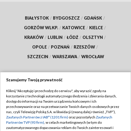
BIAŁYSTOK
/
BYDGOSZCZ
/
GDAŃSK
/
GORZÓW WLKP.
/
KATOWICE
/
KIELCE
/
KRAKÓW
/
LUBLIN
/
ŁÓDŹ
/
OLSZTYN
/
OPOLE
/
POZNAŃ
/
RZESZÓW
/
SZCZECIN
/
WARSZAWA
/
WROCŁAW
Szanujemy Twoją prywatność
Dołącz do nas:
Kliknij "Akceptuję i przechodzę do serwisu", aby wyrazić zgody na
korzystanie z technologii automatycznego śledzenia i zbierania danych,
TVP
dostęp do informacji na Twoim urządzeniu końcowym i ich
Abonament TVP
przechowywanie oraz na przetwarzanie Twoich danych osobowych przez
Regulamin TVP
nas, czyli Telewizję Polską S.A. w likwidacji (zwaną dalej również „TVP”),
Emisja w TVP
Zaufanych Partnerów z IAB* (1201 firm)
oraz pozostałych
Zaufanych
Polityka prywatności
Partnerów TVP (93 firm)
, w celach marketingowych (w tym do
Centrum informacji TVP
Moje zgody
zautomatyzowanego dopasowania reklam do Twoich zainteresowań i