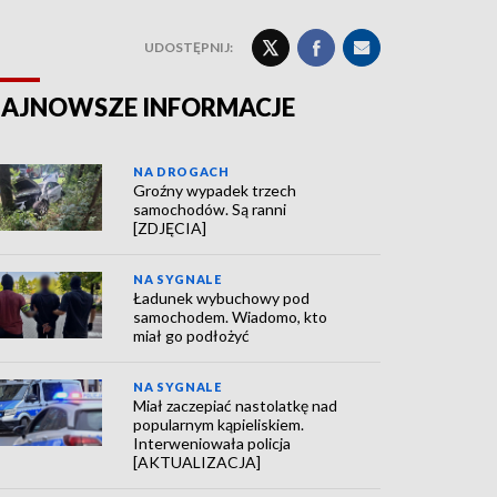
UDOSTĘPNIJ:
AJNOWSZE INFORMACJE
NA DROGACH
Groźny wypadek trzech
samochodów. Są ranni
[ZDJĘCIA]
NA SYGNALE
Ładunek wybuchowy pod
samochodem. Wiadomo, kto
miał go podłożyć
NA SYGNALE
Miał zaczepiać nastolatkę nad
popularnym kąpieliskiem.
Interweniowała policja
[AKTUALIZACJA]