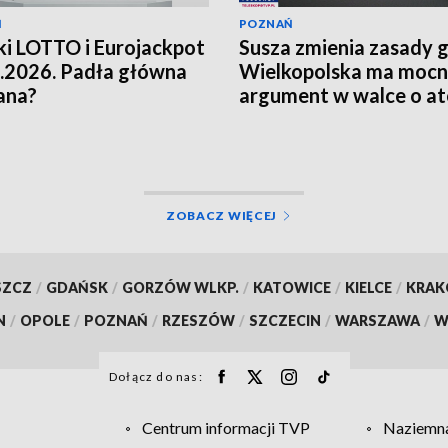
Ń
POZNAŃ
i LOTTO i Eurojackpot
Susza zmienia zasady g
.2026. Padła główna
Wielkopolska ma moc
ana?
argument w walce o a
[WIDEO]
ZOBACZ WIĘCEJ
SZCZ
/
GDAŃSK
/
GORZÓW WLKP.
/
KATOWICE
/
KIELCE
/
KRA
N
/
OPOLE
/
POZNAŃ
/
RZESZÓW
/
SZCZECIN
/
WARSZAWA
/
W
Dołącz do nas:
Centrum informacji TVP
Naziemna