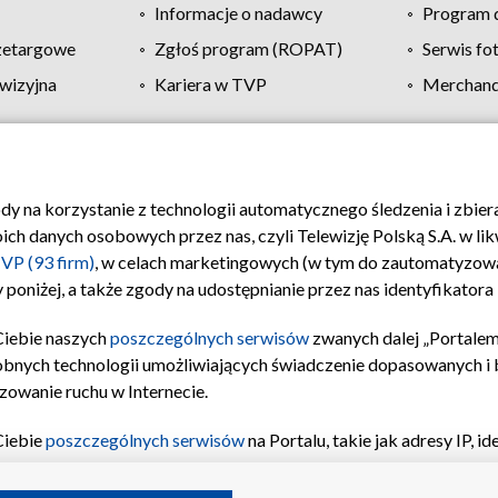
Informacje o nadawcy
Program d
zetargowe
Zgłoś program (ROPAT)
Serwis fo
wizyjna
Kariera w TVP
Merchandi
Polityka prywatności
Moje zgody
Pomoc
Biuro re
ody na korzystanie z technologii automatycznego śledzenia i zbie
 danych osobowych przez nas, czyli Telewizję Polską S.A. w likw
VP (93 firm)
, w celach marketingowych (w tym do zautomatyzow
 poniżej, a także zgody na udostępnianie przez nas identyfikator
Ciebie naszych
poszczególnych serwisów
zwanych dalej „Portalem
obnych technologii umożliwiających świadczenie dopasowanych i be
zowanie ruchu w Internecie.
Ciebie
poszczególnych serwisów
na Portalu, takie jak adresy IP, 
sach Portalu czy historia odwiedzin będą przetwarzane przez TV
ji: przechowywania informacji na urządzeniu lub dostęp do nich,