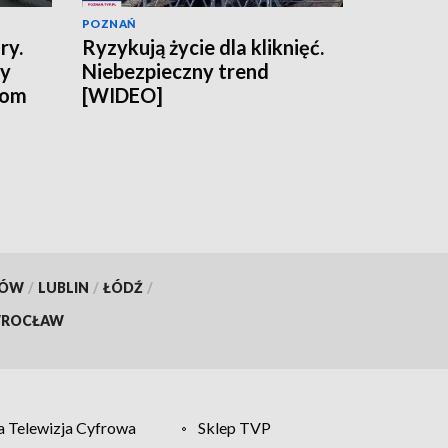
POZNAŃ
ry.
Ryzykują życie dla kliknięć.
ny
Niebezpieczny trend
tom
[WIDEO]
KÓW
/
LUBLIN
/
ŁÓDŹ
/
ROCŁAW
 Telewizja Cyfrowa
Sklep TVP