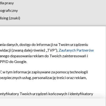
la prasy
tograficzny
sing (znaki)
klamy
Kontakt
rania danych, dostęp do informacji na Twoim urządzeniu
idacji (zwaną dalej również „TVP”),
Zaufanych Partnerów
anego dopasowania reklam do Twoich zainteresowań i
a PPID do Google.
”, w tym informacje zapisywane za pomocą technologii
zpiecznych usług, personalizację treści oraz reklam,
identyfikatory Twoich urządzeń końcowych i identyfikatory
P,
Zaufanych Partnerów z IAB
oraz pozostałych
Zaufanych
 wyboru podstawowych reklam, wyboru spersonalizowanych