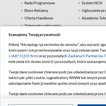
Rada Programowa
System NOS
Biuro Reklamy
Ogłoszenie pr
Oferta Handlowa
Akademia Tele
Telegazeta ogłoszenia
Szanujemy Twoją prywatność
Regulamin TVP
Kliknij "Akceptuję i przechodzę do serwisu", aby wyrazić zg
końcowym i ich przechowywanie oraz na przetwarzanie Twoich
z IAB* (1201 firm)
oraz pozostałych
Zaufanych Partnerów T
mierzenia ich skuteczności) i pozostałych, które wskazujemy
Twoje dane osobowe zbierane podczas odwiedzania przez 
takich jak: pliki cookie, sygnalizatory WWW lub innych pod
udostępnianie funkcji mediów społecznościowych oraz anali
Twoje dane osobowe zbierane podczas odwiedzania przez 
plików cookie, informacje o Twoich wyszukiwaniach w serwi
Partnerów TVP
dla realizacji następujących celów i funkc