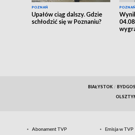
POZNAŃ
POZNA
Upałów ciąg dalszy. Gdzie
Wynik
schłodzić się w Poznaniu?
04.08
wygr
BIAŁYSTOK
/
BYDGO
OLSZTY
Abonament TVP
Emisja w TVP