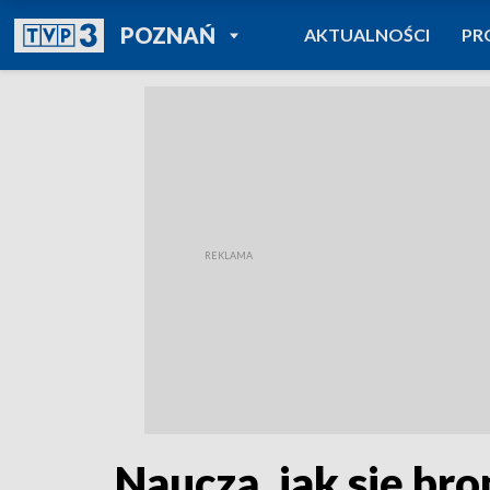
POWRÓT DO
POZNAŃ
AKTUALNOŚCI
PR
TVP REGIONY
Nauczą, jak się bro