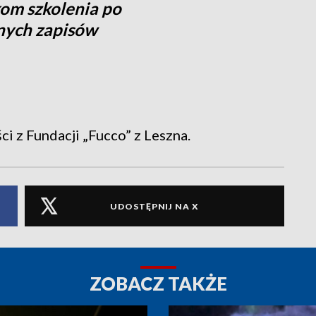
om szkolenia po
nych zapisów
i z Fundacji „Fucco” z Leszna.
UDOSTĘPNIJ NA X
ZOBACZ TAKŻE