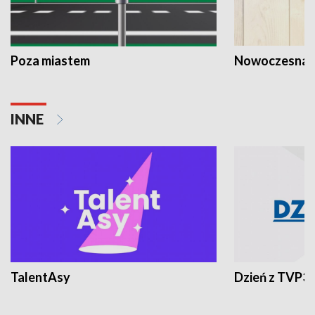
Poza miastem
Nowoczesna 
INNE
TalentAsy
Dzień z TVP3