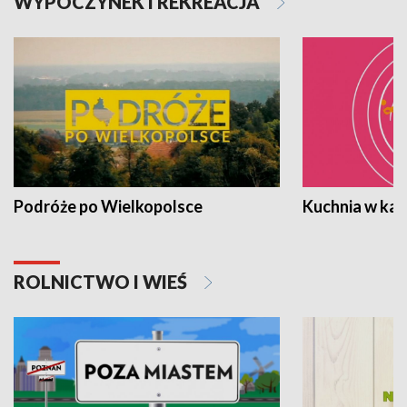
WYPOCZYNEK I REKREACJA
Podróże po Wielkopolsce
Kuchnia w ka
ROLNICTWO I WIEŚ