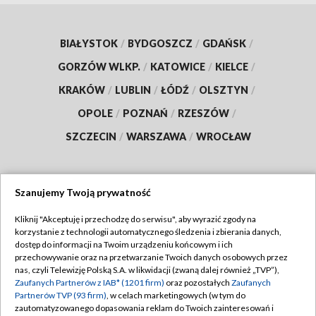
BIAŁYSTOK
/
BYDGOSZCZ
/
GDAŃSK
/
GORZÓW WLKP.
/
KATOWICE
/
KIELCE
/
KRAKÓW
/
LUBLIN
/
ŁÓDŹ
/
OLSZTYN
/
OPOLE
/
POZNAŃ
/
RZESZÓW
/
SZCZECIN
/
WARSZAWA
/
WROCŁAW
Szanujemy Twoją prywatność
Dołącz do nas:
Kliknij "Akceptuję i przechodzę do serwisu", aby wyrazić zgody na
korzystanie z technologii automatycznego śledzenia i zbierania danych,
TVP
dostęp do informacji na Twoim urządzeniu końcowym i ich
Abonament TVP
przechowywanie oraz na przetwarzanie Twoich danych osobowych przez
Regulamin TVP
nas, czyli Telewizję Polską S.A. w likwidacji (zwaną dalej również „TVP”),
Emisja w TVP
Zaufanych Partnerów z IAB* (1201 firm)
oraz pozostałych
Zaufanych
Polityka prywatności
Partnerów TVP (93 firm)
, w celach marketingowych (w tym do
Centrum informacji TVP
Moje zgody
zautomatyzowanego dopasowania reklam do Twoich zainteresowań i