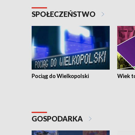
SPOŁECZEŃSTWO
Pociąg do Wielkopolski
Wiek to
GOSPODARKA