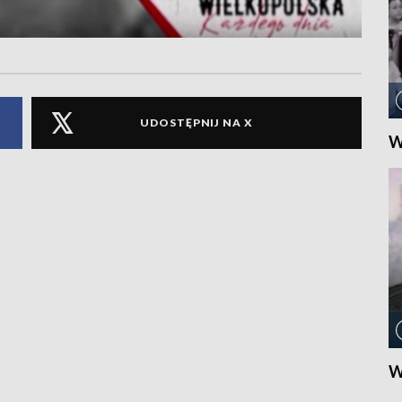
UDOSTĘPNIJ NA X
W
W