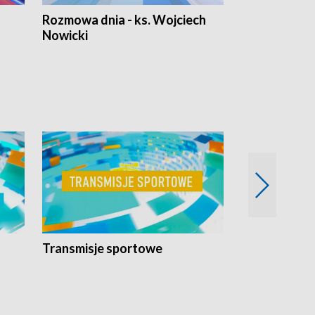
Rozmowa dnia - ks. Wojciech
Euro Fakty
Nowicki
Transmisje sportowe
Reportaże s