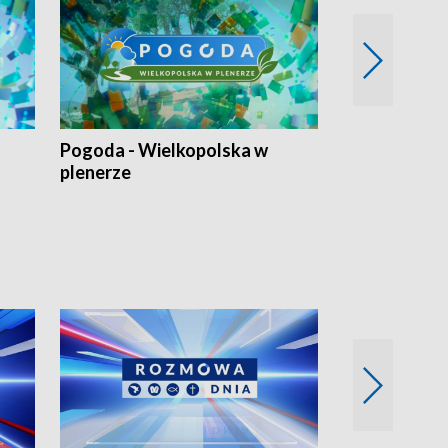
Pogoda - Wielkopolska w
Eko prognoza
plenerze