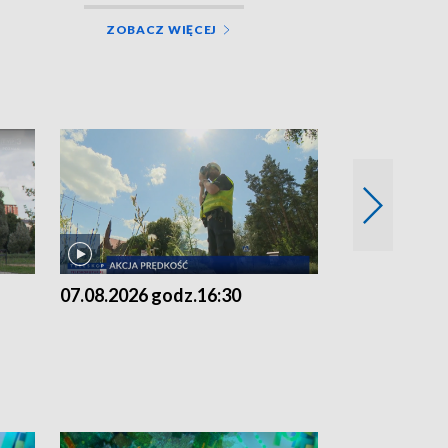
ZOBACZ WIĘCEJ
07.08.2026 godz.16:30
07.08.2026 g