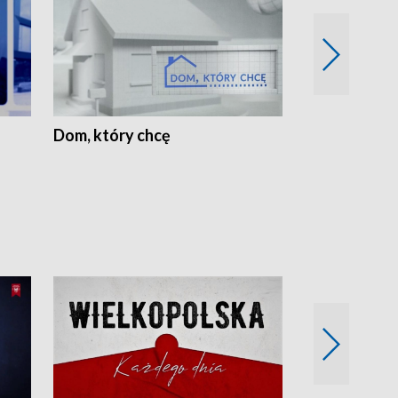
Dom, który chcę
Biznes Wielk