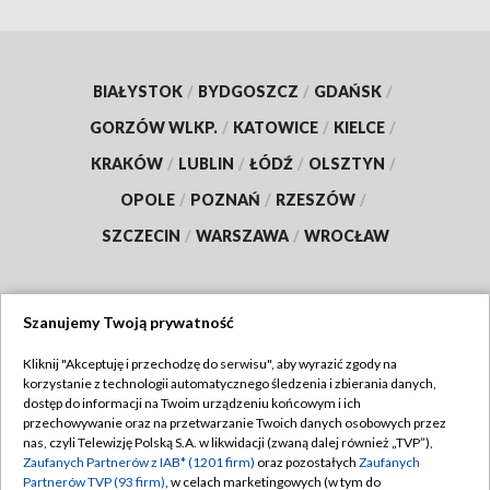
BIAŁYSTOK
/
BYDGOSZCZ
/
GDAŃSK
/
GORZÓW WLKP.
/
KATOWICE
/
KIELCE
/
KRAKÓW
/
LUBLIN
/
ŁÓDŹ
/
OLSZTYN
/
OPOLE
/
POZNAŃ
/
RZESZÓW
/
SZCZECIN
/
WARSZAWA
/
WROCŁAW
Szanujemy Twoją prywatność
Dołącz do nas:
Kliknij "Akceptuję i przechodzę do serwisu", aby wyrazić zgody na
korzystanie z technologii automatycznego śledzenia i zbierania danych,
TVP
dostęp do informacji na Twoim urządzeniu końcowym i ich
Abonament TVP
przechowywanie oraz na przetwarzanie Twoich danych osobowych przez
Regulamin TVP
nas, czyli Telewizję Polską S.A. w likwidacji (zwaną dalej również „TVP”),
Emisja w TVP
Zaufanych Partnerów z IAB* (1201 firm)
oraz pozostałych
Zaufanych
Polityka prywatności
Partnerów TVP (93 firm)
, w celach marketingowych (w tym do