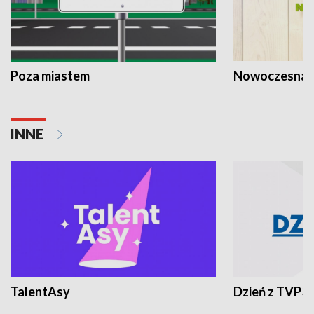
Poza miastem
Nowoczesna 
INNE
TalentAsy
Dzień z TVP3