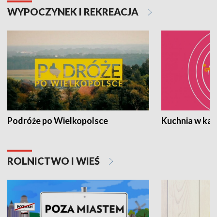
WYPOCZYNEK I REKREACJA
Podróże po Wielkopolsce
Kuchnia w ka
ROLNICTWO I WIEŚ