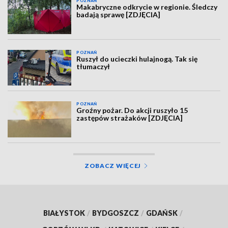
POZNAŃ
Makabryczne odkrycie w regionie. Śledczy
badają sprawę [ZDJĘCIA]
POZNAŃ
Ruszył do ucieczki hulajnogą. Tak się
tłumaczył
POZNAŃ
Groźny pożar. Do akcji ruszyło 15
zastępów strażaków [ZDJĘCIA]
ZOBACZ WIĘCEJ
BIAŁYSTOK
/
BYDGOSZCZ
/
GDAŃSK
/