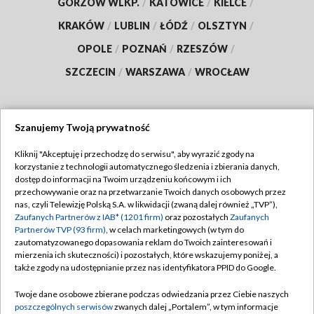
GORZÓW WLKP.
/
KATOWICE
/
KIELCE
/
KRAKÓW
/
LUBLIN
/
ŁÓDŹ
/
OLSZTYN
/
OPOLE
/
POZNAŃ
/
RZESZÓW
/
SZCZECIN
/
WARSZAWA
/
WROCŁAW
Szanujemy Twoją prywatność
Dołącz do nas:
Kliknij "Akceptuję i przechodzę do serwisu", aby wyrazić zgody na
korzystanie z technologii automatycznego śledzenia i zbierania danych,
TVP
dostęp do informacji na Twoim urządzeniu końcowym i ich
Abonament TVP
przechowywanie oraz na przetwarzanie Twoich danych osobowych przez
Regulamin TVP
nas, czyli Telewizję Polską S.A. w likwidacji (zwaną dalej również „TVP”),
Emisja w TVP
Polityka prywatności
Zaufanych Partnerów z IAB* (1201 firm)
oraz pozostałych
Zaufanych
Partnerów TVP (93 firm)
, w celach marketingowych (w tym do
Centrum informacji TVP
Moje zgody
zautomatyzowanego dopasowania reklam do Twoich zainteresowań i
mierzenia ich skuteczności) i pozostałych, które wskazujemy poniżej, a
Naziemna Telewizja Cyfrowa
Pomoc
także zgody na udostępnianie przez nas identyfikatora PPID do Google.
Sklep TVP
Biuro reklamy
Twoje dane osobowe zbierane podczas odwiedzania przez Ciebie naszych
Rada Programowa
Kontakt
poszczególnych serwisów
zwanych dalej „Portalem”, w tym informacje