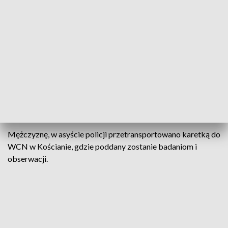
Pobudzony i agresywny 28-latek,
mieszkaniec Kościana kładł się na jezdni
przed jadące samochody, utrudniając ruch.
Miał zakłócać porządek, zatrzymując
pojazdy i dziwnie się zachowując.
Mężczyzna został ściągnięty z drogi przez
świadków zdarzenia
– informuje oficer prasowy, asp. Jarosław Lemański.
Mężczyznę, w asyście policji przetransportowano karetką do
WCN w Kościanie, gdzie poddany zostanie badaniom i
obserwacji.