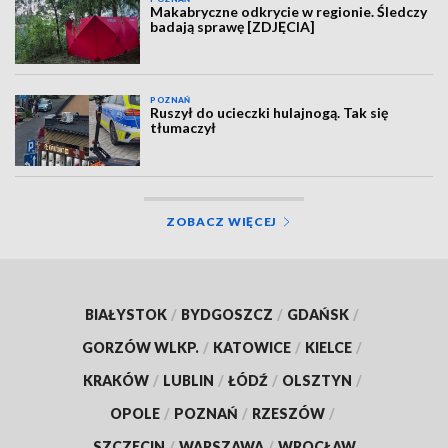
Makabryczne odkrycie w regionie. Śledczy
badają sprawę [ZDJĘCIA]
POZNAŃ
Ruszył do ucieczki hulajnogą. Tak się
tłumaczył
ZOBACZ WIĘCEJ
BIAŁYSTOK
/
BYDGOSZCZ
/
GDAŃSK
/
GORZÓW WLKP.
/
KATOWICE
/
KIELCE
/
KRAKÓW
/
LUBLIN
/
ŁÓDŹ
/
OLSZTYN
/
OPOLE
/
POZNAŃ
/
RZESZÓW
/
SZCZECIN
/
WARSZAWA
/
WROCŁAW