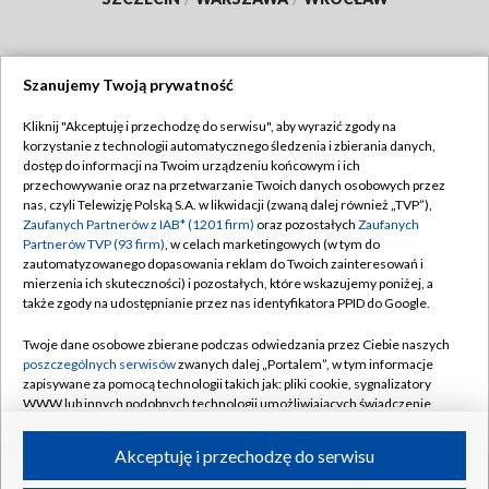
Szanujemy Twoją prywatność
Dołącz do nas:
Kliknij "Akceptuję i przechodzę do serwisu", aby wyrazić zgody na
korzystanie z technologii automatycznego śledzenia i zbierania danych,
TVP
dostęp do informacji na Twoim urządzeniu końcowym i ich
Abonament TVP
przechowywanie oraz na przetwarzanie Twoich danych osobowych przez
Regulamin TVP
nas, czyli Telewizję Polską S.A. w likwidacji (zwaną dalej również „TVP”),
Emisja w TVP
Polityka prywatności
Zaufanych Partnerów z IAB* (1201 firm)
oraz pozostałych
Zaufanych
Partnerów TVP (93 firm)
, w celach marketingowych (w tym do
Centrum informacji TVP
Moje zgody
zautomatyzowanego dopasowania reklam do Twoich zainteresowań i
mierzenia ich skuteczności) i pozostałych, które wskazujemy poniżej, a
Naziemna Telewizja Cyfrowa
Pomoc
także zgody na udostępnianie przez nas identyfikatora PPID do Google.
Sklep TVP
Biuro reklamy
Twoje dane osobowe zbierane podczas odwiedzania przez Ciebie naszych
Rada Programowa
Kontakt
poszczególnych serwisów
zwanych dalej „Portalem”, w tym informacje
zapisywane za pomocą technologii takich jak: pliki cookie, sygnalizatory
System NOS
WWW lub innych podobnych technologii umożliwiających świadczenie
dopasowanych i bezpiecznych usług, personalizację treści oraz reklam,
Informacje o nadawcy
Kanały
udostępnianie funkcji mediów społecznościowych oraz analizowanie
Akceptuję i przechodzę do serwisu
ruchu w Internecie.
Program dla prasy
©2026 Telewizja Polska S.A. w likwidacji