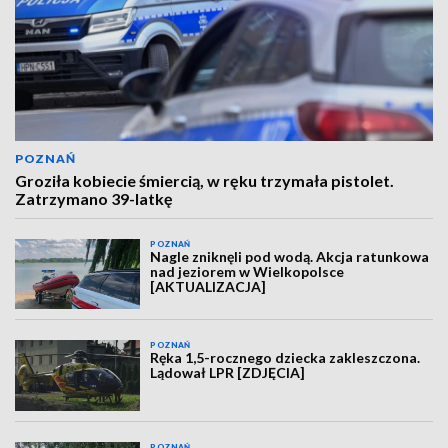
POZNAŃ
Groziła kobiecie śmiercią, w ręku trzymała pistolet.
Zatrzymano 39-latkę
POZNAŃ
Nagle zniknęli pod wodą. Akcja ratunkowa
nad jeziorem w Wielkopolsce
[AKTUALIZACJA]
POZNAŃ
Ręka 1,5-rocznego dziecka zakleszczona.
Lądował LPR [ZDJĘCIA]
POZNAŃ