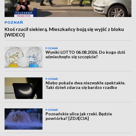
POZNAŃ
Ktoś rzucił siekierą. Mieszkańcy boją się wyjść z bloku
[WIDEO]
POZNAŃ
Wyniki LOTTO 06.08.2026. Do kogo dziś
uśmiechnęło się szczęście?
POZNAŃ
Niebo pokaże dwa niezwykłe spektakle.
Taki dzień zdarza się bardzo rzadko
POZNAŃ
Poznańskie ulice jak rzeki. Będzie
powtórka? [ZDJĘCIA]