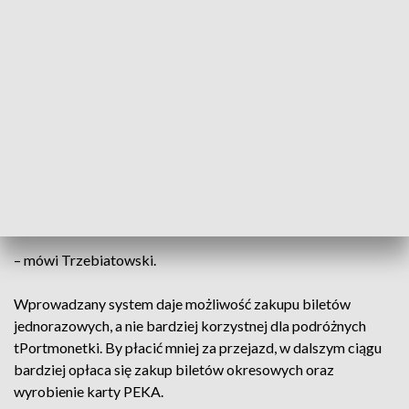
Zawsze może wybrać drogę reklamacyjną,
napisać do nas reklamację. W każdym
przypadku każda reklamacja jest przez nas
indywidualnie rozpatrywana. Zawsze
staramy się brać pod uwagę wszystkie
okoliczności danej sprawy
– mówi Trzebiatowski.
Wprowadzany system daje możliwość zakupu biletów
jednorazowych, a nie bardziej korzystnej dla podróżnych
tPortmonetki. By płacić mniej za przejazd, w dalszym ciągu
bardziej opłaca się zakup biletów okresowych oraz
wyrobienie karty PEKA.