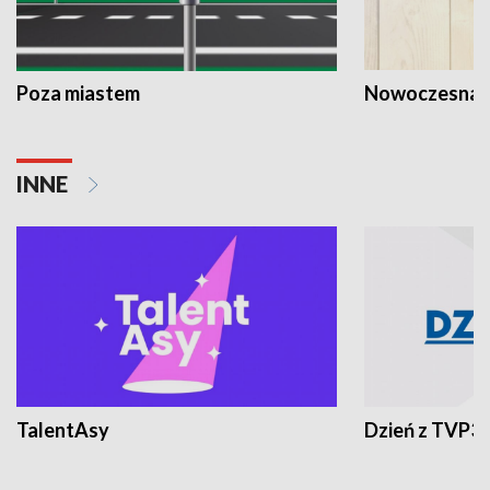
Poza miastem
Nowoczesna 
INNE
TalentAsy
Dzień z TVP3