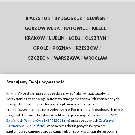
BIAŁYSTOK
/
BYDGOSZCZ
/
GDAŃSK
/
GORZÓW WLKP.
/
KATOWICE
/
KIELCE
/
KRAKÓW
/
LUBLIN
/
ŁÓDŹ
/
OLSZTYN
/
OPOLE
/
POZNAŃ
/
RZESZÓW
/
SZCZECIN
/
WARSZAWA
/
WROCŁAW
Szanujemy Twoją prywatność
Dołącz do nas:
Kliknij "Akceptuję i przechodzę do serwisu", aby wyrazić zgody na
korzystanie z technologii automatycznego śledzenia i zbierania danych,
TVP
dostęp do informacji na Twoim urządzeniu końcowym i ich
Abonament TVP
przechowywanie oraz na przetwarzanie Twoich danych osobowych przez
Regulamin TVP
nas, czyli Telewizję Polską S.A. w likwidacji (zwaną dalej również „TVP”),
Emisja w TVP
Zaufanych Partnerów z IAB* (1201 firm)
oraz pozostałych
Zaufanych
Polityka prywatności
Partnerów TVP (93 firm)
, w celach marketingowych (w tym do
Centrum informacji TVP
Moje zgody
zautomatyzowanego dopasowania reklam do Twoich zainteresowań i