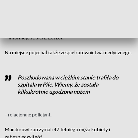
według którego kilkadziesiąt metrów
dalej kobieta miała zostać ugodzona
nożem
– informuje st. sierż. Zeszot.
Na miejsce pojechał także zespół ratownictwa medycznego.
Poszkodowana w ciężkim stanie trafiła do
szpitala w Pile. Wiemy, że została
kilkukrotnie ugodzona nożem
– relacjonuje policjant.
Mundurowi zatrzymali 47-letniego męża kobiety i
zabezpieczyli nóż.