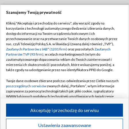
Szanujemy Twoją prywatność
Dołącz do nas:
Kliknij "Akceptuję i przechodzę do serwisu", aby wyrazić zgody na
korzystanie z technologii automatycznego śledzenia i zbierania danych,
TVP
dostęp do informacji na Twoim urządzeniu końcowym i ich
Abonament TVP
przechowywanie oraz na przetwarzanie Twoich danych osobowych przez
Regulamin TVP
nas, czyli Telewizję Polską S.A. w likwidacji (zwaną dalej również „TVP”),
Emisja w TVP
Polityka prywatności
Zaufanych Partnerów z IAB* (1201 firm)
oraz pozostałych
Zaufanych
Partnerów TVP (93 firm)
, w celach marketingowych (w tym do
Centrum informacji TVP
Moje zgody
zautomatyzowanego dopasowania reklam do Twoich zainteresowań i
mierzenia ich skuteczności) i pozostałych, które wskazujemy poniżej, a
Naziemna Telewizja Cyfrowa
Pomoc
także zgody na udostępnianie przez nas identyfikatora PPID do Google.
Sklep TVP
Biuro reklamy
Twoje dane osobowe zbierane podczas odwiedzania przez Ciebie naszych
Rada Programowa
Kontakt
poszczególnych serwisów
zwanych dalej „Portalem”, w tym informacje
zapisywane za pomocą technologii takich jak: pliki cookie, sygnalizatory
System NOS
WWW lub innych podobnych technologii umożliwiających świadczenie
dopasowanych i bezpiecznych usług, personalizację treści oraz reklam,
Informacje o nadawcy
Kanały
udostępnianie funkcji mediów społecznościowych oraz analizowanie
Akceptuję i przechodzę do serwisu
ruchu w Internecie.
Program dla prasy
©2026 Telewizja Polska S.A. w likwidacji
Biuro Reklamy
Twoje dane osobowe zbierane podczas odwiedzania przez Ciebie
Ustawienia zaawansowane
poszczególnych serwisów
na Portalu, takie jak adresy IP, identyfikatory