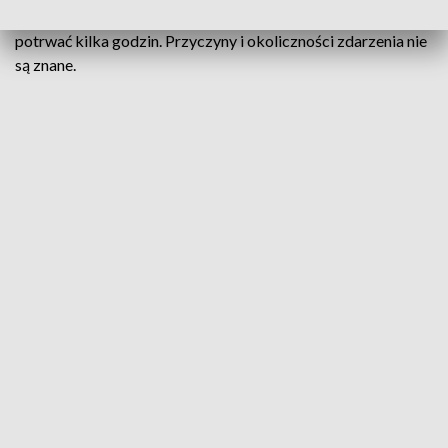
Gniezno Północ jest zablokowana. Utrudnienia mogą
potrwać kilka godzin. Przyczyny i okoliczności zdarzenia nie
są znane.