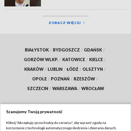
ZOBACZ WIĘCEJ
BIAŁYSTOK
/
BYDGOSZCZ
/
GDAŃSK
/
GORZÓW WLKP.
/
KATOWICE
/
KIELCE
/
KRAKÓW
/
LUBLIN
/
ŁÓDŹ
/
OLSZTYN
/
OPOLE
/
POZNAŃ
/
RZESZÓW
/
SZCZECIN
/
WARSZAWA
/
WROCŁAW
Szanujemy Twoją prywatność
Dołącz do nas:
Kliknij "Akceptuję i przechodzę do serwisu", aby wyrazić zgody na
korzystanie z technologii automatycznego śledzenia i zbierania danych,
TVP