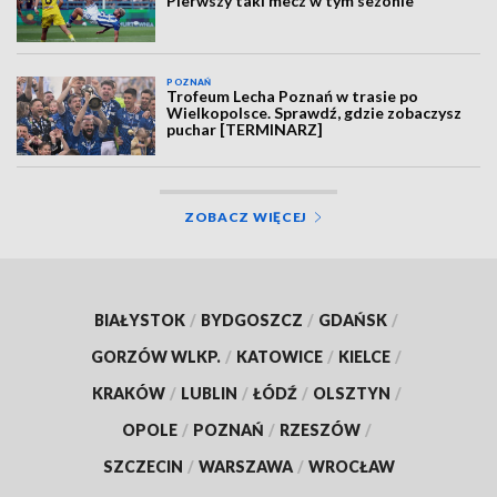
Pierwszy taki mecz w tym sezonie
POZNAŃ
Trofeum Lecha Poznań w trasie po
Wielkopolsce. Sprawdź, gdzie zobaczysz
puchar [TERMINARZ]
ZOBACZ WIĘCEJ
BIAŁYSTOK
/
BYDGOSZCZ
/
GDAŃSK
/
GORZÓW WLKP.
/
KATOWICE
/
KIELCE
/
KRAKÓW
/
LUBLIN
/
ŁÓDŹ
/
OLSZTYN
/
OPOLE
/
POZNAŃ
/
RZESZÓW
/
SZCZECIN
/
WARSZAWA
/
WROCŁAW