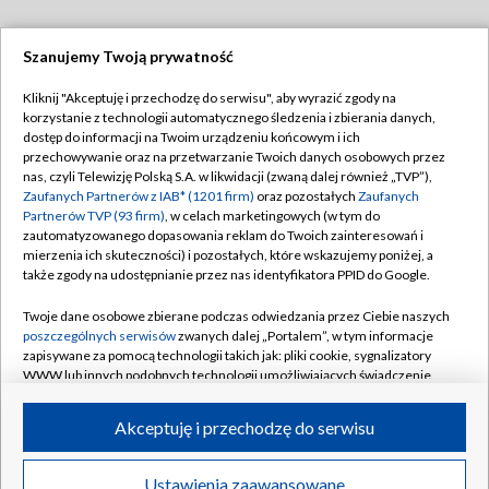
Szanujemy Twoją prywatność
Dołącz do nas:
Kliknij "Akceptuję i przechodzę do serwisu", aby wyrazić zgody na
korzystanie z technologii automatycznego śledzenia i zbierania danych,
TVP
dostęp do informacji na Twoim urządzeniu końcowym i ich
Abonament TVP
przechowywanie oraz na przetwarzanie Twoich danych osobowych przez
Regulamin TVP
nas, czyli Telewizję Polską S.A. w likwidacji (zwaną dalej również „TVP”),
Emisja w TVP
Polityka prywatności
Zaufanych Partnerów z IAB* (1201 firm)
oraz pozostałych
Zaufanych
Partnerów TVP (93 firm)
, w celach marketingowych (w tym do
Centrum informacji TVP
Moje zgody
zautomatyzowanego dopasowania reklam do Twoich zainteresowań i
mierzenia ich skuteczności) i pozostałych, które wskazujemy poniżej, a
Naziemna Telewizja Cyfrowa
Pomoc
także zgody na udostępnianie przez nas identyfikatora PPID do Google.
Sklep TVP
Biuro reklamy
Twoje dane osobowe zbierane podczas odwiedzania przez Ciebie naszych
Rada Programowa
Kontakt
poszczególnych serwisów
zwanych dalej „Portalem”, w tym informacje
zapisywane za pomocą technologii takich jak: pliki cookie, sygnalizatory
System NOS
WWW lub innych podobnych technologii umożliwiających świadczenie
dopasowanych i bezpiecznych usług, personalizację treści oraz reklam,
Informacje o nadawcy
Kanały
udostępnianie funkcji mediów społecznościowych oraz analizowanie
Akceptuję i przechodzę do serwisu
ruchu w Internecie.
Program dla prasy
©2026 Telewizja Polska S.A. w likwidacji
Biuro Reklamy
Twoje dane osobowe zbierane podczas odwiedzania przez Ciebie
Ustawienia zaawansowane