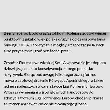
Tegoroczne potyczki lechitów w Europie pokazują, że są oni
w stanie zrobić więcej niż wydawało się nawet największym
futbolowym optymistom. Poznaniacy mierzyli się już z
drużynami z całej Europy i nie tylko – począwszy od Baku i
Batumi, przez Reykjavik i Luksemburg, Walencję, Wiedeń i
Beer Shevę, po Bodo oraz Sztokholm. Kolejorz zdobył więcej
punktów niż jakakolwiek polska drużyna od czasu powstania
rankingu UEFA. Teoretycznie mógłby już spocząć na laurach
albo przynajmniej grać bez żadnej presji.
Zespół z Florencji we włoskiej Serii A wprawdzie jest dopiero
dziewiąty, jednak to konsekwencja słabego początku
rozgrywek. Biorąc pod uwagę tylko tegoroczną formę,
mowa o czołowej drużynie Półwyspu Apenińskiego, a także
jednej z najlepszych w całej stawce Ligi Konferencji Europy.
Włosi są wymieniani wśród głównych kandydatów do
zdobycia trofeum Ligi Konferencji Europy, choć ani piłkarze,
ani trener, ani nawet kibice nie mówią tego głośno.