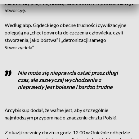
kamieni czy przyrody, zaczął czcić bóstwo w postaci samego
Stwórcyę.
Według abp. Gądeckiego obecne trudności cywilizacyjne
polegają na „chęci powrotu do czczenia człowieka, czyli
stworzenia, jako bóstwa” i „detronizacji samego
Stworzyciela”.
Nie może się nieprawda ostać przez długi
czas, ale zazwyczaj wychodzenie z
nieprawdy jest bolesne i bardzo trudne
Arcybiskup dodał, że ważne jest, aby szczególnie
najmłodszym przypominać o znaczeniu chrztu Polski.
Z okazji rocznicy chrztu o godz. 12.00 w Gnieźnie odbędzie