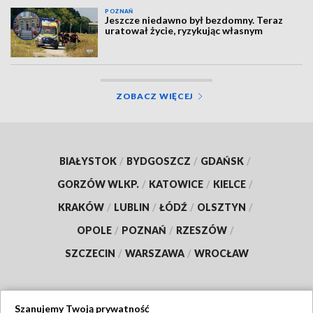
POZNAŃ
Jeszcze niedawno był bezdomny. Teraz
uratował życie, ryzykując własnym
ZOBACZ WIĘCEJ
BIAŁYSTOK
/
BYDGOSZCZ
/
GDAŃSK
/
GORZÓW WLKP.
/
KATOWICE
/
KIELCE
/
KRAKÓW
/
LUBLIN
/
ŁÓDŹ
/
OLSZTYN
/
OPOLE
/
POZNAŃ
/
RZESZÓW
/
SZCZECIN
/
WARSZAWA
/
WROCŁAW
Szanujemy Twoją prywatność