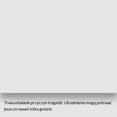
Tragedia na drodze (fot. PAP; zdjęcie ilustracyjne)
Droga na tym odcinku jest całkowicie zamknięta.
Policja wyznaczyła objazdy.
W piątek, przed godz. 9:00 w miejscowości Smoszew w
powiecie krotoszyńskim doszło do czołowego zderzenia
samochodu osobowego z ciężarówką. W wyniku zdarzenia
śmierć na miejscu poniósł 26-letni kierowca osobówki.
Trwa ustalanie przyczyn tragedii. Utrudnienia mogą potrwać
jeszcze nawet kilka godzin.