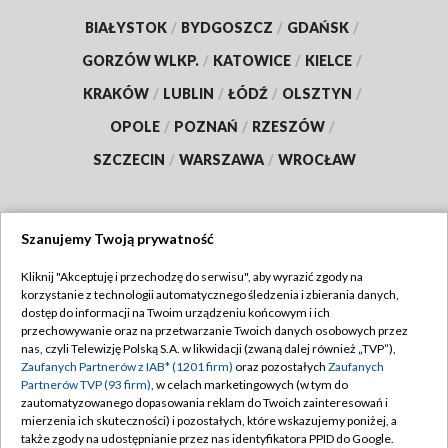
BIAŁYSTOK
/
BYDGOSZCZ
/
GDAŃSK
/
GORZÓW WLKP.
/
KATOWICE
/
KIELCE
/
KRAKÓW
/
LUBLIN
/
ŁÓDŹ
/
OLSZTYN
/
OPOLE
/
POZNAŃ
/
RZESZÓW
/
SZCZECIN
/
WARSZAWA
/
WROCŁAW
Szanujemy Twoją prywatność
Dołącz do nas:
Kliknij "Akceptuję i przechodzę do serwisu", aby wyrazić zgody na
korzystanie z technologii automatycznego śledzenia i zbierania danych,
TVP
dostęp do informacji na Twoim urządzeniu końcowym i ich
Abonament TVP
przechowywanie oraz na przetwarzanie Twoich danych osobowych przez
Regulamin TVP
nas, czyli Telewizję Polską S.A. w likwidacji (zwaną dalej również „TVP”),
Emisja w TVP
Polityka prywatności
Zaufanych Partnerów z IAB* (1201 firm)
oraz pozostałych
Zaufanych
Partnerów TVP (93 firm)
, w celach marketingowych (w tym do
Centrum informacji TVP
Moje zgody
zautomatyzowanego dopasowania reklam do Twoich zainteresowań i
mierzenia ich skuteczności) i pozostałych, które wskazujemy poniżej, a
Naziemna Telewizja Cyfrowa
Pomoc
także zgody na udostępnianie przez nas identyfikatora PPID do Google.