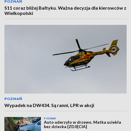
POZNAŃ
S11 coraz bliżej Bałtyku. Ważna decyzja dla kierowców z
Wielkopolski
POZNAŃ
Wypadek na DW434. Są ranni, LPR w akcji
POZNAŃ
Auto uderzyło w drzewo. Matka uciekła
bez dziecka [ZDJĘCIA]