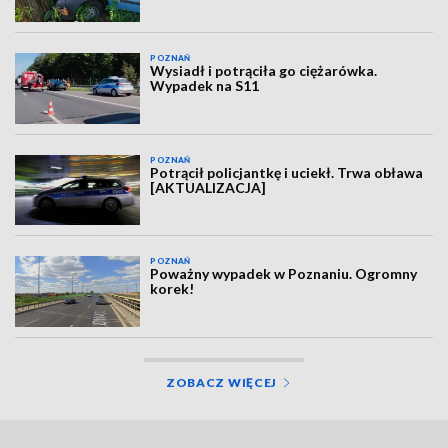
POZNAŃ
Wysiadł i potrąciła go ciężarówka.
Wypadek na S11
POZNAŃ
Potrącił policjantkę i uciekł. Trwa obława
[AKTUALIZACJA]
POZNAŃ
Poważny wypadek w Poznaniu. Ogromny
korek!
ZOBACZ WIĘCEJ