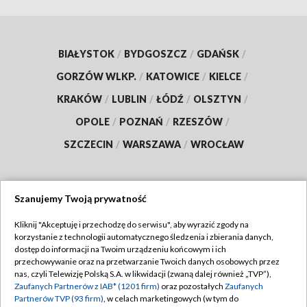
BIAŁYSTOK
/
BYDGOSZCZ
/
GDAŃSK
/
GORZÓW WLKP.
/
KATOWICE
/
KIELCE
/
KRAKÓW
/
LUBLIN
/
ŁÓDŹ
/
OLSZTYN
/
OPOLE
/
POZNAŃ
/
RZESZÓW
/
SZCZECIN
/
WARSZAWA
/
WROCŁAW
Szanujemy Twoją prywatność
Dołącz do nas:
Kliknij "Akceptuję i przechodzę do serwisu", aby wyrazić zgody na
korzystanie z technologii automatycznego śledzenia i zbierania danych,
TVP
dostęp do informacji na Twoim urządzeniu końcowym i ich
Abonament TVP
przechowywanie oraz na przetwarzanie Twoich danych osobowych przez
Regulamin TVP
nas, czyli Telewizję Polską S.A. w likwidacji (zwaną dalej również „TVP”),
Emisja w TVP
Zaufanych Partnerów z IAB* (1201 firm)
oraz pozostałych
Zaufanych
Polityka prywatności
Partnerów TVP (93 firm)
, w celach marketingowych (w tym do
Centrum informacji TVP