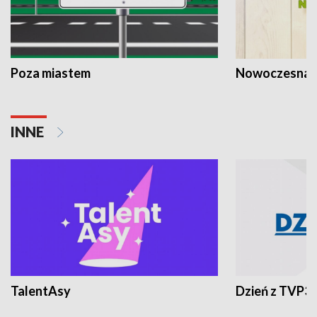
Poza miastem
Nowoczesna 
INNE
TalentAsy
Dzień z TVP3