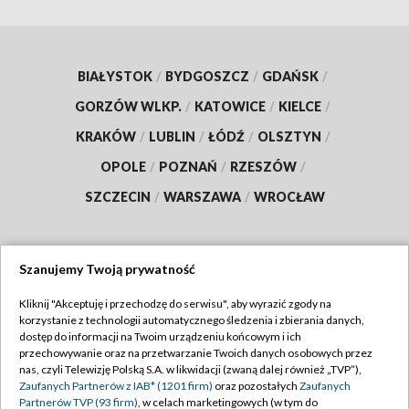
BIAŁYSTOK
/
BYDGOSZCZ
/
GDAŃSK
/
GORZÓW WLKP.
/
KATOWICE
/
KIELCE
/
KRAKÓW
/
LUBLIN
/
ŁÓDŹ
/
OLSZTYN
/
OPOLE
/
POZNAŃ
/
RZESZÓW
/
SZCZECIN
/
WARSZAWA
/
WROCŁAW
Szanujemy Twoją prywatność
Dołącz do nas:
Kliknij "Akceptuję i przechodzę do serwisu", aby wyrazić zgody na
korzystanie z technologii automatycznego śledzenia i zbierania danych,
TVP
dostęp do informacji na Twoim urządzeniu końcowym i ich
Abonament TVP
przechowywanie oraz na przetwarzanie Twoich danych osobowych przez
Regulamin TVP
nas, czyli Telewizję Polską S.A. w likwidacji (zwaną dalej również „TVP”),
Emisja w TVP
Zaufanych Partnerów z IAB* (1201 firm)
oraz pozostałych
Zaufanych
Polityka prywatności
Partnerów TVP (93 firm)
, w celach marketingowych (w tym do