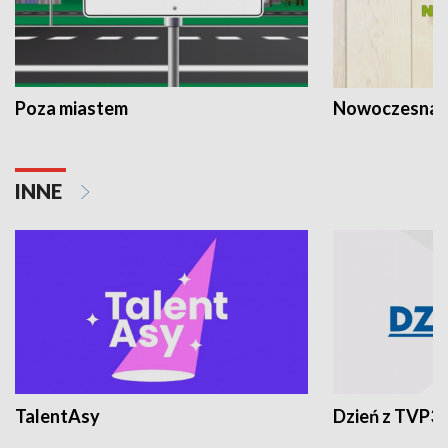
Poza miastem
Nowoczesna 
INNE
TalentAsy
Dzień z TVP3