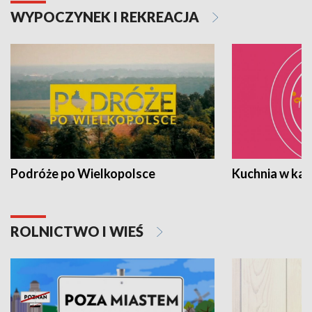
WYPOCZYNEK I REKREACJA
Podróże po Wielkopolsce
Kuchnia w ka
ROLNICTWO I WIEŚ