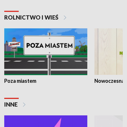
ROLNICTWO I WIEŚ
Poza miastem
Nowoczesna 
INNE