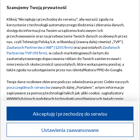
Szanujemy Twoją prywatność
Dołącz do nas:
Kliknij "Akceptuję i przechodzę do serwisu", aby wyrazić zgody na
korzystanie z technologii automatycznego śledzenia i zbierania danych,
TVP
dostęp do informacji na Twoim urządzeniu końcowym i ich
Abonament TVP
przechowywanie oraz na przetwarzanie Twoich danych osobowych przez
Regulamin TVP
nas, czyli Telewizję Polską S.A. w likwidacji (zwaną dalej również „TVP”),
Emisja w TVP
Zaufanych Partnerów z IAB* (1201 firm)
oraz pozostałych
Zaufanych
Polityka prywatności
Partnerów TVP (93 firm)
, w celach marketingowych (w tym do
Centrum informacji TVP
Moje zgody
zautomatyzowanego dopasowania reklam do Twoich zainteresowań i
mierzenia ich skuteczności) i pozostałych, które wskazujemy poniżej, a
Naziemna Telewizja Cyfrowa
Pomoc
także zgody na udostępnianie przez nas identyfikatora PPID do Google.
Sklep TVP
Biuro reklamy
Twoje dane osobowe zbierane podczas odwiedzania przez Ciebie naszych
Rada Programowa
poszczególnych serwisów
zwanych dalej „Portalem”, w tym informacje
Kontakt
zapisywane za pomocą technologii takich jak: pliki cookie, sygnalizatory
System NOS
WWW lub innych podobnych technologii umożliwiających świadczenie
dopasowanych i bezpiecznych usług, personalizację treści oraz reklam,
Informacje o nadawcy
Kanały
udostępnianie funkcji mediów społecznościowych oraz analizowanie
Akceptuję i przechodzę do serwisu
ruchu w Internecie.
Program dla prasy
©2026 Telewizja Polska S.A. w likwidacji
Biuro Reklamy
Twoje dane osobowe zbierane podczas odwiedzania przez Ciebie
Ustawienia zaawansowane
poszczególnych serwisów
na Portalu, takie jak adresy IP, identyfikatory
Ogłoszenie przetargowe
Twoich urządzeń końcowych i identyfikatory plików cookie, informacje o