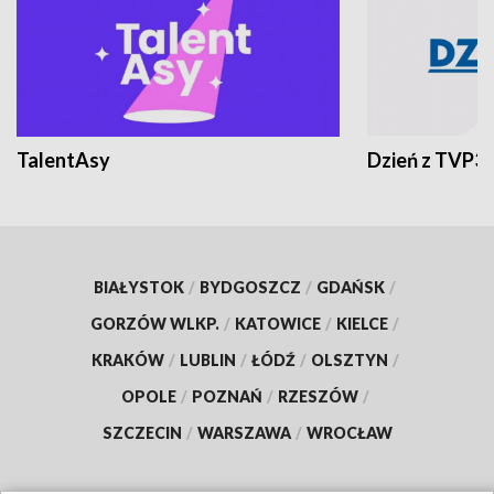
TalentAsy
Dzień z TVP3
BIAŁYSTOK
/
BYDGOSZCZ
/
GDAŃSK
/
GORZÓW WLKP.
/
KATOWICE
/
KIELCE
/
KRAKÓW
/
LUBLIN
/
ŁÓDŹ
/
OLSZTYN
/
OPOLE
/
POZNAŃ
/
RZESZÓW
/
SZCZECIN
/
WARSZAWA
/
WROCŁAW