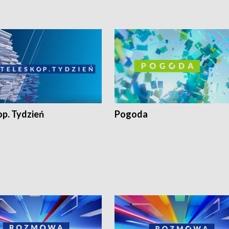
op. Tydzień
Pogoda