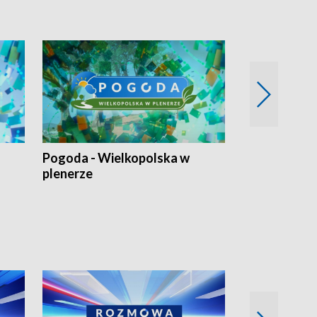
Pogoda - Wielkopolska w
Eko prognoza
plenerze