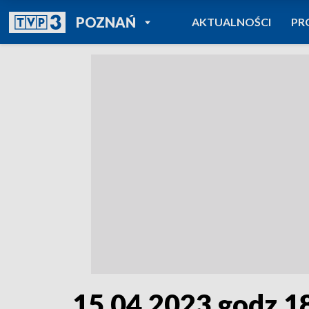
POWRÓT DO
POZNAŃ
AKTUALNOŚCI
PR
TVP REGIONY
15.04.2023 godz.1