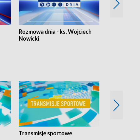
Rozmowa dnia - ks. Wojciech
Euro Fakty
Nowicki
Transmisje sportowe
Reportaże s