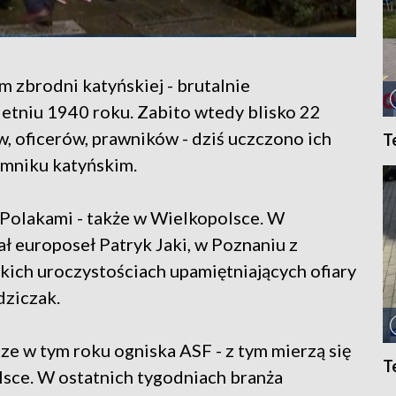
m zbrodni katyńskiej - brutalnie
tniu 1940 roku. Zabito wtedy blisko 22
, oficerów, prawników - dziś uczczono ich
T
omniku katyńskim.
Polakami - także w Wielkopolsce. W
 europoseł Patryk Jaki, w Poznaniu z
kich uroczystościach upamiętniających ofiary
dziczak.
ze w tym roku ogniska ASF - z tym mierzą się
T
sce. W ostatnich tygodniach branża