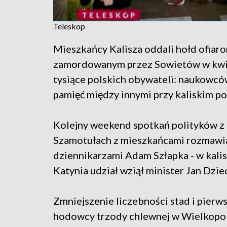
Teleskop
Mieszkańcy Kalisza oddali hołd ofiaro
zamordowanym przez Sowietów w kwie
tysiące polskich obywateli: naukowców
pamięć między innymi przy kaliskim p
Kolejny weekend spotkań polityków z 
Szamotułach z mieszkańcami rozmawiał
dziennikarzami Adam Szłapka - w kalis
Katynia udział wziął minister Jan Dzie
Zmniejszenie liczebności stad i pierws
hodowcy trzody chlewnej w Wielkopol