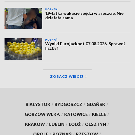
POZNAŃ
19-latka wakacje spędzi w areszcie. Nie
działała sama
POZNAŃ
Wyniki Eurojackpot 07.08.2026. Sprawdź
liczby!
ZOBACZ WIĘCEJ
BIAŁYSTOK
/
BYDGOSZCZ
/
GDAŃSK
/
GORZÓW WLKP.
/
KATOWICE
/
KIELCE
/
KRAKÓW
/
LUBLIN
/
ŁÓDŹ
/
OLSZTYN
/
OPOLE
/
POZNAŃ
/
RZESZÓW
/