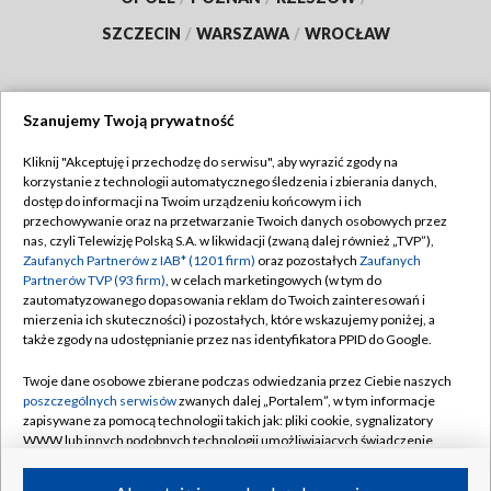
SZCZECIN
/
WARSZAWA
/
WROCŁAW
Szanujemy Twoją prywatność
Dołącz do nas:
Kliknij "Akceptuję i przechodzę do serwisu", aby wyrazić zgody na
korzystanie z technologii automatycznego śledzenia i zbierania danych,
TVP
dostęp do informacji na Twoim urządzeniu końcowym i ich
Abonament TVP
przechowywanie oraz na przetwarzanie Twoich danych osobowych przez
Regulamin TVP
nas, czyli Telewizję Polską S.A. w likwidacji (zwaną dalej również „TVP”),
Emisja w TVP
Polityka prywatności
Zaufanych Partnerów z IAB* (1201 firm)
oraz pozostałych
Zaufanych
Partnerów TVP (93 firm)
, w celach marketingowych (w tym do
Centrum informacji TVP
Moje zgody
zautomatyzowanego dopasowania reklam do Twoich zainteresowań i
mierzenia ich skuteczności) i pozostałych, które wskazujemy poniżej, a
Naziemna Telewizja Cyfrowa
Pomoc
także zgody na udostępnianie przez nas identyfikatora PPID do Google.
Sklep TVP
Biuro reklamy
Twoje dane osobowe zbierane podczas odwiedzania przez Ciebie naszych
Rada Programowa
Kontakt
poszczególnych serwisów
zwanych dalej „Portalem”, w tym informacje
zapisywane za pomocą technologii takich jak: pliki cookie, sygnalizatory
System NOS
WWW lub innych podobnych technologii umożliwiających świadczenie
dopasowanych i bezpiecznych usług, personalizację treści oraz reklam,
Informacje o nadawcy
Kanały
udostępnianie funkcji mediów społecznościowych oraz analizowanie