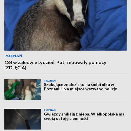
POZNAŃ
184 w zaledwie tydzień. Potrzebowały pomocy
[ZDJĘCIA]
POZNAŃ
Szokujące znalezisko na śmietniku w
Poznaniu. Na miejsce wezwano policję
POZNAŃ
Gwiazdy znikają z nieba. Wielkopolska ma
swoją ostoję ciemności