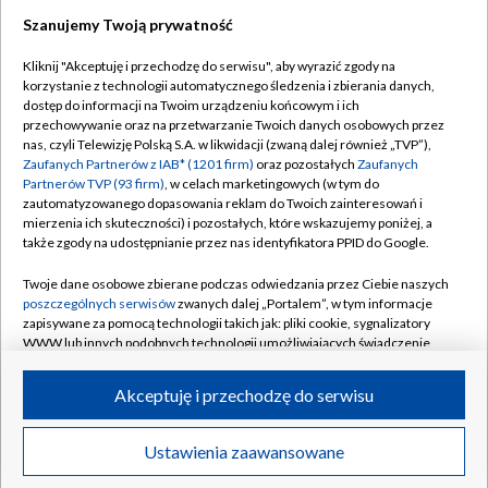
Szanujemy Twoją prywatność
Dołącz do nas:
Kliknij "Akceptuję i przechodzę do serwisu", aby wyrazić zgody na
korzystanie z technologii automatycznego śledzenia i zbierania danych,
TVP
dostęp do informacji na Twoim urządzeniu końcowym i ich
Abonament TVP
przechowywanie oraz na przetwarzanie Twoich danych osobowych przez
Regulamin TVP
nas, czyli Telewizję Polską S.A. w likwidacji (zwaną dalej również „TVP”),
Emisja w TVP
Polityka prywatności
Zaufanych Partnerów z IAB* (1201 firm)
oraz pozostałych
Zaufanych
Partnerów TVP (93 firm)
, w celach marketingowych (w tym do
Centrum informacji TVP
Moje zgody
zautomatyzowanego dopasowania reklam do Twoich zainteresowań i
mierzenia ich skuteczności) i pozostałych, które wskazujemy poniżej, a
Naziemna Telewizja Cyfrowa
Pomoc
także zgody na udostępnianie przez nas identyfikatora PPID do Google.
Sklep TVP
Biuro reklamy
Twoje dane osobowe zbierane podczas odwiedzania przez Ciebie naszych
Rada Programowa
Kontakt
poszczególnych serwisów
zwanych dalej „Portalem”, w tym informacje
zapisywane za pomocą technologii takich jak: pliki cookie, sygnalizatory
System NOS
WWW lub innych podobnych technologii umożliwiających świadczenie
dopasowanych i bezpiecznych usług, personalizację treści oraz reklam,
Informacje o nadawcy
Kanały
udostępnianie funkcji mediów społecznościowych oraz analizowanie
Akceptuję i przechodzę do serwisu
ruchu w Internecie.
Program dla prasy
©2026 Telewizja Polska S.A. w likwidacji
Biuro Reklamy
Twoje dane osobowe zbierane podczas odwiedzania przez Ciebie
Ustawienia zaawansowane
poszczególnych serwisów
na Portalu, takie jak adresy IP, identyfikatory
Ogłoszenie przetargowe
Twoich urządzeń końcowych i identyfikatory plików cookie, informacje o