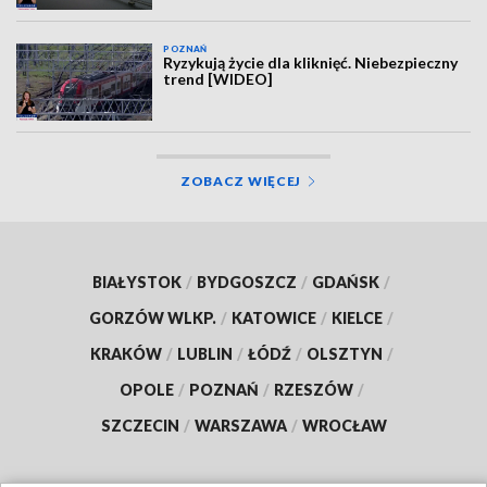
POZNAŃ
Ryzykują życie dla kliknięć. Niebezpieczny
trend [WIDEO]
ZOBACZ WIĘCEJ
BIAŁYSTOK
/
BYDGOSZCZ
/
GDAŃSK
/
GORZÓW WLKP.
/
KATOWICE
/
KIELCE
/
KRAKÓW
/
LUBLIN
/
ŁÓDŹ
/
OLSZTYN
/
OPOLE
/
POZNAŃ
/
RZESZÓW
/
SZCZECIN
/
WARSZAWA
/
WROCŁAW